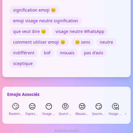
signification emoji 😐
emoji visage neutre signification
que veut dire 😐
visage neutre WhatsApp
comment utiliser emoji 😐
😐 sens
neutre
indifférent
bof
mouais
pas d'avis
sceptique
Emojis Associés
🙄
😑
😶
🤨
😒
😏
🤔

Roulement d'yeux
Expression blasée
Visage sans bouche
Sourcil levé
Mauvaise humeur
Sourire en coin
Visage pensif
Advertisement