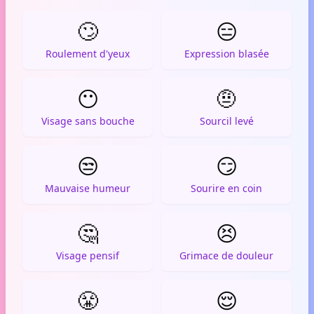
🙄
😑
Roulement d'yeux
Expression blasée
😶
🤨
Visage sans bouche
Sourcil levé
😒
😏
Mauvaise humeur
Sourire en coin
🤔
😣
Visage pensif
Grimace de douleur
😤
😌