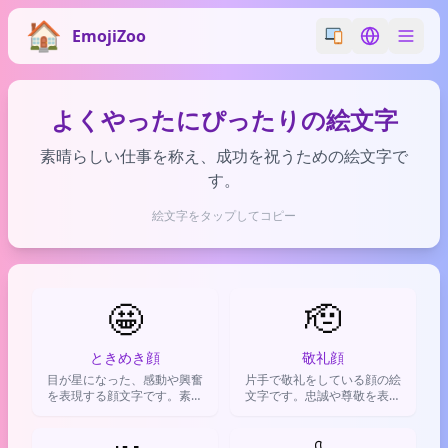
EmojiZoo
Switch emoji styl
Switch lan
よくやったにぴったりの絵文字
素晴らしい仕事を称え、成功を祝うための絵文字で
す。
絵文字をタップしてコピー
🤩
🫡
ときめき顔
敬礼顔
目が星になった、感動や興奮
片手で敬礼をしている顔の絵
を表現する顔文字です。素晴
文字です。忠誠や尊敬を表し
らしいものや憧れの対象を見
たり、任務を果たす意志を示
たときの喜びを伝えます。
すのに使います。