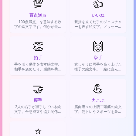
💯
👍
百点満点
いいね
「100点満点」を意味する数
親指を立てた手のジェスチャ
字の絵文字です。何かが最高
ーを表す絵文字。メッセージ
に素晴らしい時や、努力が完
への同意や、何かを褒めたり
璧に実ったことを表現するた
励ましたりする時に使われ
めに使います。
👏
🙌
る。
拍手
挙手
手を叩く動作を表す絵文字。
嬉しそうに両手を高く上げた
相手を褒めたり、感動を共有
様子の絵文字。一緒に喜んだ
したり、応援の気持ちを伝え
り応援したり、何かに賛同す
るのに使われる。
る気持ちを伝えるのに使う。
🤝
💪
握手
力こぶ
2人の右手が握手している絵
筋肉隆々の上腕二頭筋の絵文
文字。合意成立や協力関係、
字。筋トレやスポーツを象徴
友情や感謝の気持ちを表現す
し、頑張りや応援、自己肯定
る時に使います。
感を表現するのに使う。
⭐