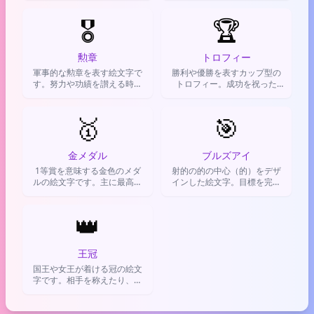
えるのに使います。
したり、成功を祝う時に使わ
🎖️
れるよ。
🏆
勲章
トロフィー
軍事的な勲章を表す絵文字で
勝利や優勝を表すカップ型の
す。努力や功績を讃える時に
トロフィー。成功を祝った
使えます。
り、誰かを褒め称えたりする
時に使う。
🥇
🎯
金メダル
ブルズアイ
1等賞を意味する金色のメダ
射的の的の中心（的）をデザ
ルの絵文字です。主に最高の
インした絵文字。目標を完璧
結果や評価を得たことを祝っ
に達成した時や、誰かの発
たり、自慢したりする時に使
言・行動が核心を突いている
います。
👑
時に使われる。
王冠
国王や女王が着ける冠の絵文
字です。相手を称えたり、自
分や特定の人物が「トップレ
ベル」であることを示すのに
使います。