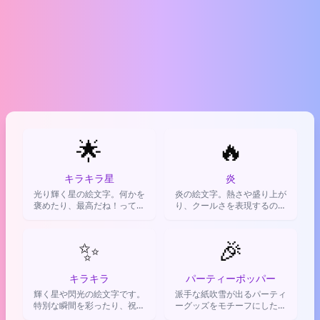
🌟
🔥
キラキラ星
炎
光り輝く星の絵文字。何かを
炎の絵文字。熱さや盛り上が
褒めたり、最高だね！って気
り、クールさを表現するのに
持ちを伝えたり、夢や希望を
使われる。
表現する時に使う。
✨
🎉
キラキラ
パーティーポッパー
輝く星や閃光の絵文字です。
派手な紙吹雪が出るパーティ
特別な瞬間を彩ったり、祝福
ーグッズをモチーフにした絵
や称賛の気持ちを華やかに伝
文字。お祝いの気持ちを表現