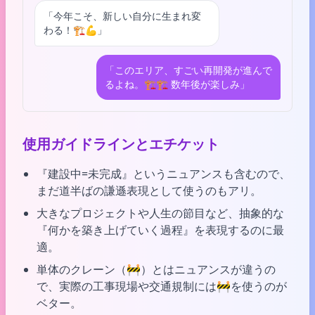
「今年こそ、新しい自分に生まれ変
わる！🏗️💪」
「このエリア、すごい再開発が進んで
るよね。🏗️🏗️ 数年後が楽しみ」
使用ガイドラインとエチケット
『建設中=未完成』というニュアンスも含むので、
まだ道半ばの謙遜表現として使うのもアリ。
大きなプロジェクトや人生の節目など、抽象的な
『何かを築き上げていく過程』を表現するのに最
適。
単体のクレーン（🚧）とはニュアンスが違うの
で、実際の工事現場や交通規制には🚧を使うのが
ベター。