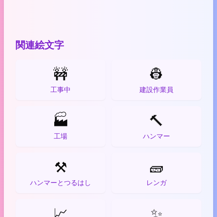
関連絵文字
🚧
👷
工事中
建設作業員
🏭
🔨
工場
ハンマー
⚒️
🧱
ハンマーとつるはし
レンガ
📈
✨