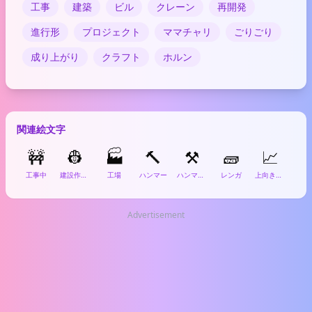
工事
建築
ビル
クレーン
再開発
進行形
プロジェクト
ママチャリ
ごりごり
成り上がり
クラフト
ホルン
関連絵文字
🚧
👷
🏭
🔨
⚒️
🧱
📈
工事中
建設作業員
工場
ハンマー
ハンマーとつるはし
レンガ
上向き矢印グラフ
キラ
Advertisement