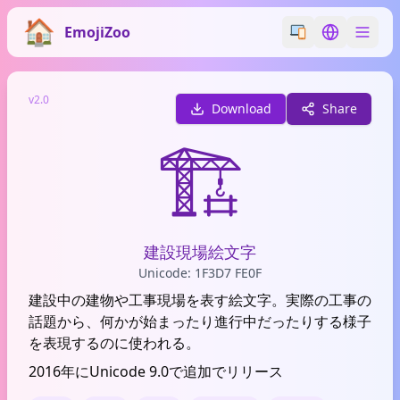
EmojiZoo
Switch emoji styl
Switch lan
v2.0
Download
Share
🏗️
建設現場絵文字
Unicode: 1F3D7 FE0F
建設中の建物や工事現場を表す絵文字。実際の工事の
話題から、何かが始まったり進行中だったりする様子
を表現するのに使われる。
2016年にUnicode 9.0で追加でリリース