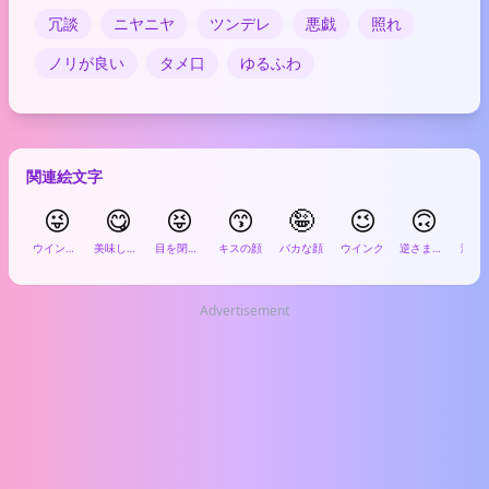
冗談
ニヤニヤ
ツンデレ
悪戯
照れ
ノリが良い
タメ口
ゆるふわ
関連絵文字
😜
😋
😝
😙
🤪
😉
🙃

ウインクして舌を出す
美味しそうな顔
目を閉じて舌を出す
キスの顔
バカな顔
ウインク
逆さまの顔
Advertisement