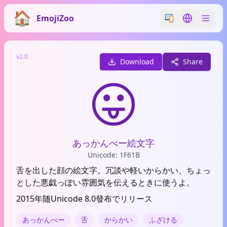
EmojiZoo
Switch emoji styl
Switch lan
v2.0
Download
Share
😛
あっかんべー絵文字
Unicode: 1F61B
舌を出した顔の絵文字。冗談や軽いからかい、ちょっ
とした悪戯っぽい雰囲気を伝えるときに使うよ。
2015年随Unicode 8.0發布でリリース
あっかんべー
舌
からかい
ふざける