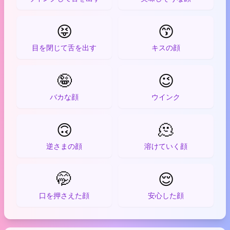
😝
😙
目を閉じて舌を出す
キスの顔
🤪
😉
バカな顔
ウインク
🙃
🫠
逆さまの顔
溶けていく顔
🤭
😌
口を押さえた顔
安心した顔