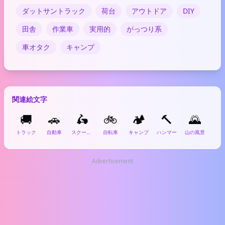
ダットサントラック
荷台
アウトドア
DIY
田舎
作業車
実用的
がっつり系
車オタク
キャンプ
関連絵文字
🚚
🚗
🛵
🚲
🏕️
🔨
🌄

トラック
自動車
スクーター
自転車
キャンプ
ハンマー
山の風景
段ボ
Advertisement