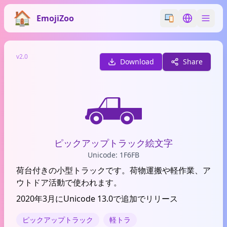
EmojiZoo
Switch emoji styl
Switch lan
v2.0
Download
Share
🛻
ピックアップトラック絵文字
Unicode: 1F6FB
荷台付きの小型トラックです。荷物運搬や軽作業、ア
ウトドア活動で使われます。
2020年3月にUnicode 13.0で追加でリリース
ピックアップトラック
軽トラ