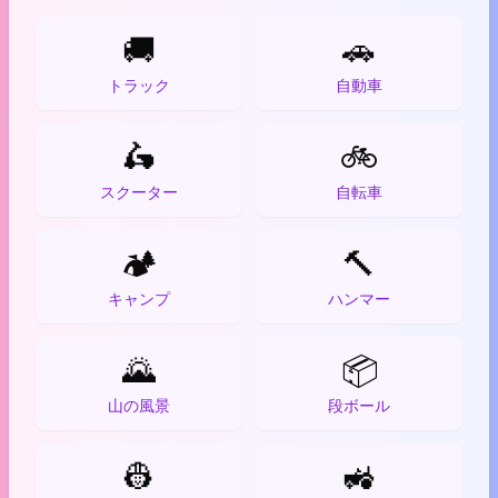
🚚
🚗
トラック
自動車
🛵
🚲
スクーター
自転車
🏕️
🔨
キャンプ
ハンマー
🌄
📦
山の風景
段ボール
👷
🚜