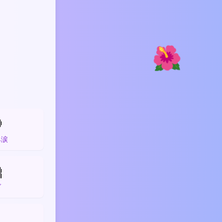
🌺

み涙

グ
