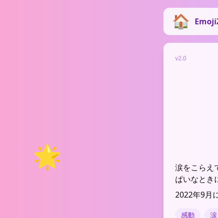
Emoji
v2.0
🌟
涙をこらえ
ぱいなとき
2022年9月
感動
涙