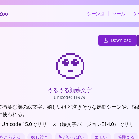
Zoo
シーン別
ツール
ゲ
Download
🥹
うるうる顔絵文字
Unicode: 1F979
て微笑む顔の絵文字。嬉しいけど泣きそうな感動シーンや、感
に使われる。
にUnicode 15.0でリリース（絵文字バージョンE14.0）でリリ
をこらえる
嬉し泣き
胸がいっぱい
エモい
感極まる