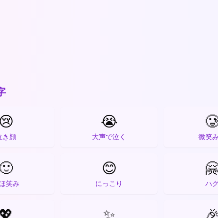
字
😢
😭

泣き顔
大声で泣く
微笑
🙂
😊

ほ笑み
にっこり
ハ
💖
✨
