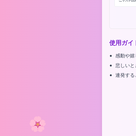
使用ガイ
感動や嬉
悲しいと
連発する
🌸