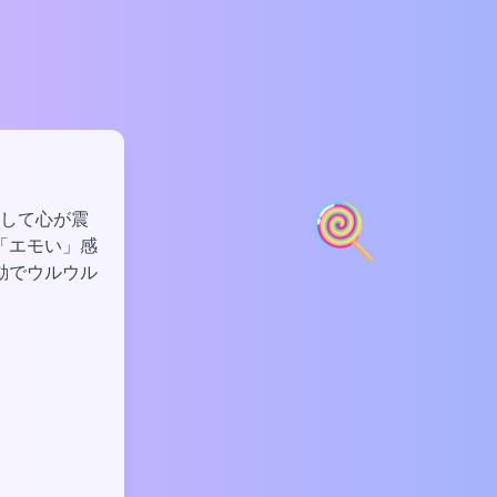
🍭
動して心が震
「エモい」感
動でウルウル