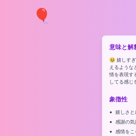
🎈
意味と解
🥹 嬉し
えるような
情を表現す
してる感じ
象徴性
嬉しさと
感謝の気
感情をこ