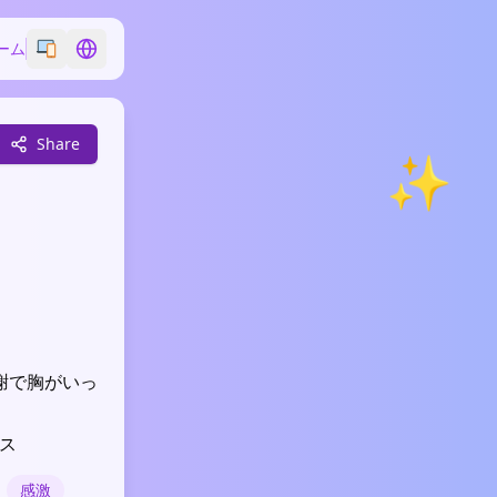
ーム
Switch emoji style
Switch language
Share
✨
謝で胸がいっ
ース
感激