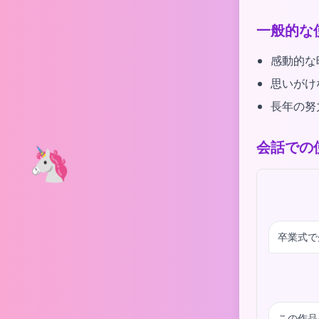
一般的な
感動的な
思いがけ
長年の努
会話での
🦄
卒業式で
この作品