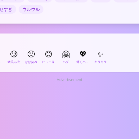
せすぎ
ウルウル

🥲
🙂
😊
🤗
💖
✨
で泣く
微笑み涙
ほほ笑み
にっこり
ハグ
輝くハート
キラキラ
Advertisement