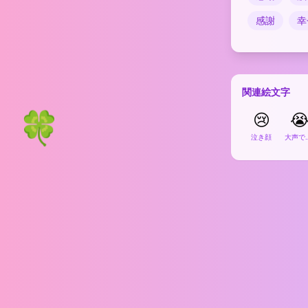
感謝
幸
関連絵文字
🍀
😢

泣き顔
大声