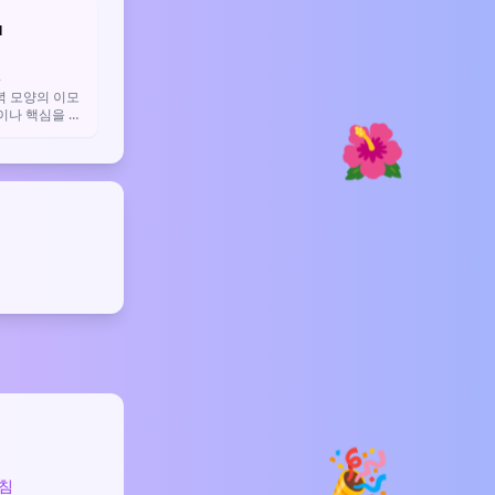

겟
녁 모양의 이모
이나 핵심을 찌
🌺
용해요.
🎉
침