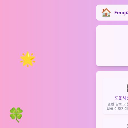
Emoji
🌟
포옹하는
벌린 팔로 포
🍀
얼굴 이모지예요
영, 위로, 감
사