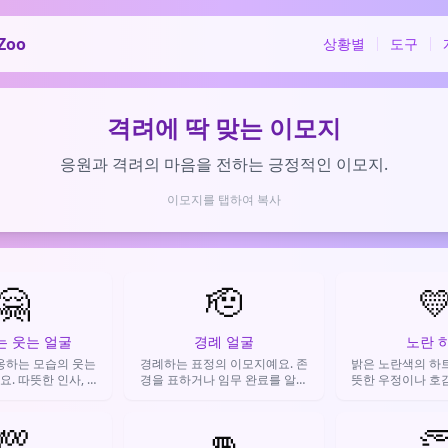
Zoo
상황별
도구
격려에 딱 맞는 이모지
응원과 격려의 마음을 전하는 긍정적인 이모지.
이모지를 탭하여 복사
🤗
🫡

 웃는 얼굴
경례 얼굴
노란 
옹하는 모습의 웃는
경례하는 표정의 이모지예요. 존
밝은 노란색의 하트
. 따뜻한 인사, 환
경을 표하거나 임무 완료를 알릴
뜻한 우정이나 호감
사의 마음을 전할 때
때 사용해요.
을 표현할 때 
용해요.
💯
👊
