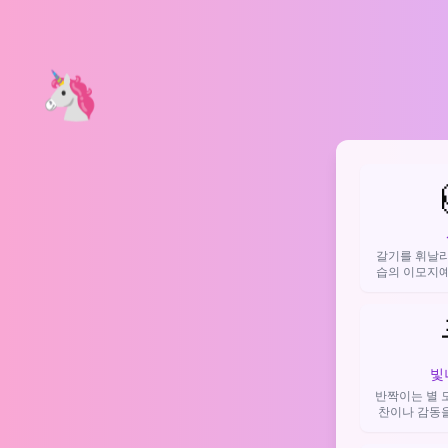
🦄
갈기를 휘날리
습의 이모지예
나타내거나, 
할 때
빛
반짝이는 별 
찬이나 감동
순간을 강조