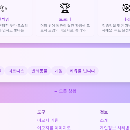
✨
🏆
써요.

반짝임
트로피
타
뿌려진 듯한 모습의
머리 위에 왕관이 달린 황금색 트
정중앙을 맞힌 과
가 멋지고 빛나는 것
로피 모양의 이모지로, 승리와 성
지예요. 목표 달성
 축하·감탄의 감정
취를 나타내요. 경기나 대회에서
를 때 사
 때 사용해요.
이겼을 때나 개인적인 목표를 이
뤘을 때 축하하는 용도로 쓰입니
다.
부
피트니스
반려동물
게임
쾌유를 빕니다
← 모든 상황
도구
정보
이모지 키친
소개
이모지를 이미지로
개인정보 처리방