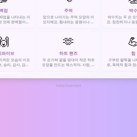
백점
주먹
박
00점을 나타내는 이
앞으로 나아가는 주먹 모양의 이
박수치는 두 손 
떤 것에 완벽함이나
모지예요. 힘내라는 응원이나 단
요. 칭찬하거나 응
를 표현하거나 강한
결, 도전을 표현할 때 써요.
뭔가 대단한 걸 봤
낼 때 사용해요.
미로 써
🙌
🫶

이파이브
하트 핸즈
힘
 치켜든 모습의 이모
두 손가락 끝을 맞대어 작은 하트
구부린 팔뚝을 나
 승리, 감사, 감격,
모양을 만드는 제스처야. 사랑, 감
로, 육체적 힘과 
할 때 사용해요.
사, 응원의 마음을 따뜻하고 친근
징해요. 힘내자는
하게 전할 때 써.
감, 성취감을 표현
돼요
Advertisement