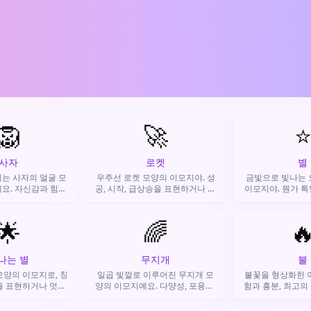
🦁
🚀
사자
로켓
별
는 사자의 얼굴 모
우주선 로켓 모양의 이모지야. 성
금빛으로 빛나는 
요. 자신감과 힘을
공, 시작, 급상승을 표현하거나 다
이모지야. 뭔가 
멋진 누군가를 칭찬
른 사람을 응원할 때 자주 써.
한 걸 강조하거나,
 사용합니다.
을 표현하는 
🌟
🌈

나는 별
무지개
불
모양의 이모지로, 칭
일곱 빛깔로 이루어진 무지개 모
불꽃을 형상화한 
을 표현하거나 멋진
양의 이모지예요. 다양성, 포용성,
함과 흥분, 최고의
할 때 사용해요.
희망, LGBTQ+ 커뮤니티를 상징
때 주로 사
하며 긍정적인 분위기를 만들 때