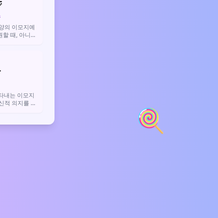
수
모양의 이모지예
원할 때, 아니면
을 때 감탄의 의
요.

타내는 이모지
정신적 의지를 상
🍭
 응원이나 자신
할 때 주로 사용
.