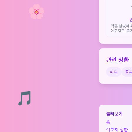
🌸
작은 별빛이 
이모지로, 뭔
을 표현하거나
을 전할
관련 상황
파티
공
🎵
둘러보기
홈
이모지 상황