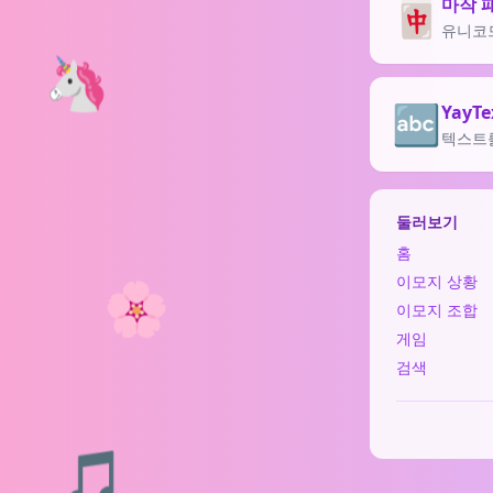
🀄
마작 
유니코드
🦄
🔤
YayT
텍스트를
둘러보기
홈
🌸
이모지 상황
이모지 조합
게임
검색
🎵