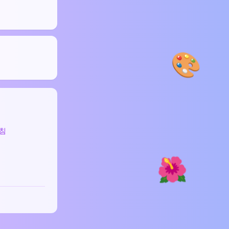
🎨
침
🌺