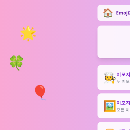
Emoji
🌟
🍀
🧑‍🍳
이모지
두 이모
🎈
🖼️
이모지
모든 이