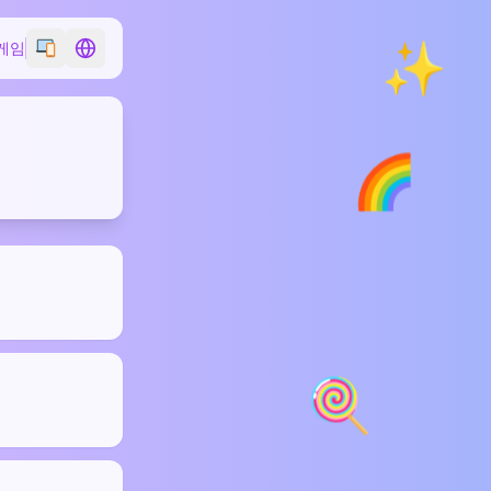
✨
게임
Switch emoji style
Switch language
🌈
🍭