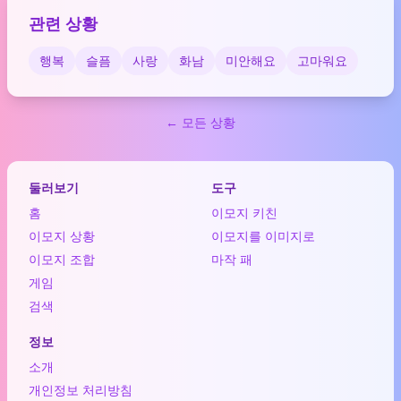
관련 상황
행복
슬픔
사랑
화남
미안해요
고마워요
← 모든 상황
둘러보기
도구
홈
이모지 키친
이모지 상황
이모지를 이미지로
이모지 조합
마작 패
게임
검색
정보
소개
개인정보 처리방침