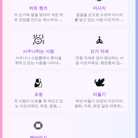
하트 핸즈
마사지
두 손가락 끝을 맞대어 작은 하
얼굴을 손으로 누르며 마사지
트 모양을 만드는 제스처야. 사
를 받고 있는 사람 이모지야. 피
랑, 감사, 응원의 마음을 따뜻하
곤하거나 힘들 때, 심리적으로
고 친근하게 전할 때 써.
안정이 필요할 때 쓰는 감정 표
🧖
현이지.
🧘
사우나하는 사람
요가 자세
사우나나 스팀룸에서 휴식을
연꽃 자세로 앉아 명상하는 사
취하고 있는 사람을 나타내는
람 이모지예요. 평온함과 집중
이모지예요. 힐링, 휴식, 자기
을 표현하거나 요가 관련 이야
관리를 표현할 때 사용해요.
기를 할 때 사용해요.
🫂
🕊️
포옹
비둘기
두 사람이 서로를 꼭 껴안고 있
하얀 비둘기 모양의 이모지야.
는 이모지예요. 위로, 응원, 공
평화, 자유, 희망 같은 따뜻하고
감의 감정을 표현할 때 쓰죠.
긍정적인 감정과 메시지를 전
할 때 쓰지.
🌻
해바라기