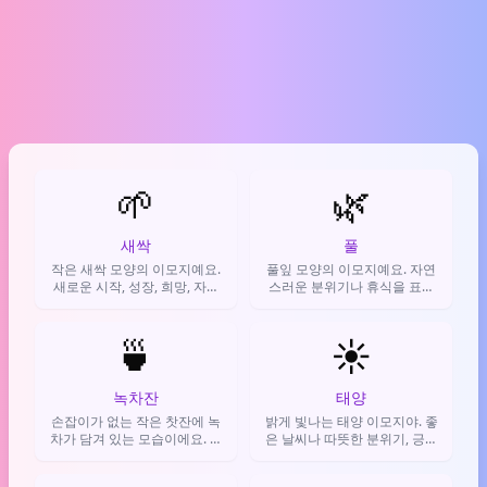
🌱
🌿
새싹
풀
작은 새싹 모양의 이모지예요.
풀잎 모양의 이모지예요. 자연
새로운 시작, 성장, 희망, 자연
스러운 분위기나 휴식을 표현
이나 환경을 생각할 때 주로 써
하거나, 마리화나와 관련된 농
요.
담을 할 때도 자주 써요.
🍵
☀️
녹차잔
태양
손잡이가 없는 작은 찻잔에 녹
밝게 빛나는 태양 이모지야. 좋
차가 담겨 있는 모습이에요. 차
은 날씨나 따뜻한 분위기, 긍정
마시는 여유로움, 휴식, 진정을
적인 기분과 에너지를 표현할
표현할 때 쓰죠.
때 쓰지.