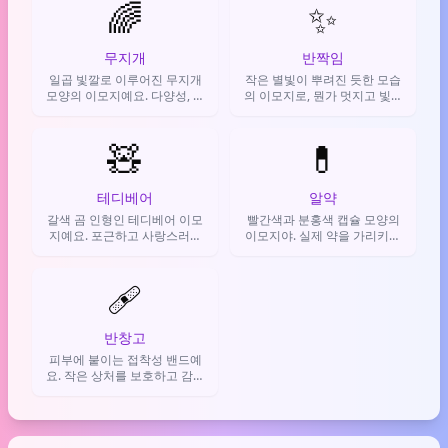
🌈
✨
무지개
반짝임
일곱 빛깔로 이루어진 무지개
작은 별빛이 뿌려진 듯한 모습
모양의 이모지예요. 다양성, 포
의 이모지로, 뭔가 멋지고 빛나
용성, 희망, LGBTQ+ 커뮤니티
는 것을 표현하거나 축하·감탄
를 상징하며 긍정적인 분위기
의 감정을 전할 때 사용해요.
를 만들 때 써요.
🧸
💊
테디베어
알약
갈색 곰 인형인 테디베어 이모
빨간색과 분홍색 캡슐 모양의
지예요. 포근하고 사랑스러운
이모지야. 실제 약을 가리키거
느낌을 전하거나, 애교를 부릴
나, 정신적·육체적 고통에서 벗
때 자주 씁니다.
어나고 싶을 때 상징적으로 사
🩹
용해.
반창고
피부에 붙이는 접착성 밴드예
요. 작은 상처를 보호하고 감염
을 막는 데 사용돼요.