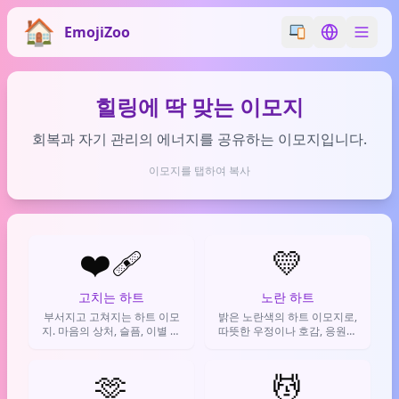
EmojiZoo
Switch emoji styl
Switch lan
힐링에 딱 맞는 이모지
회복과 자기 관리의 에너지를 공유하는 이모지입니다.
이모지를 탭하여 복사
❤️‍🩹
💛
고치는 하트
노란 하트
부서지고 고쳐지는 하트 이모
밝은 노란색의 하트 이모지로,
지. 마음의 상처, 슬픔, 이별 후
따뜻한 우정이나 호감, 응원의
의 복잡한 감정이나, 그럼에도
마음을 표현할 때 사용됩니다.
서서히 낫고 있는 과정을 표현
하는 데 사용해.
🫶
💆