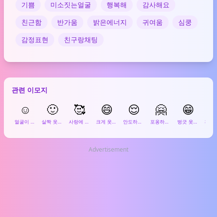
기쁨
미소짓는얼굴
행복해
감사해요
친근함
반가움
밝은에너지
귀여움
심쿵
감정표현
친구랑채팅
관련 이모지
☺️
🙂
🥰
😄
😌
🤗
😁

얼굴이 빨개진 미소
살짝 웃는 얼굴
사랑에 빠진 얼굴
크게 웃는 얼굴
안도하는 얼굴
포옹하는 얼굴
벙긋 웃는 얼굴
Advertisement