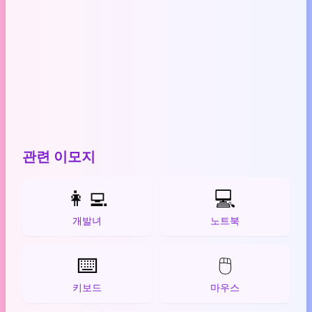
관련 이모지
👩‍💻
💻
개발녀
노트북
⌨️
🖱️
키보드
마우스