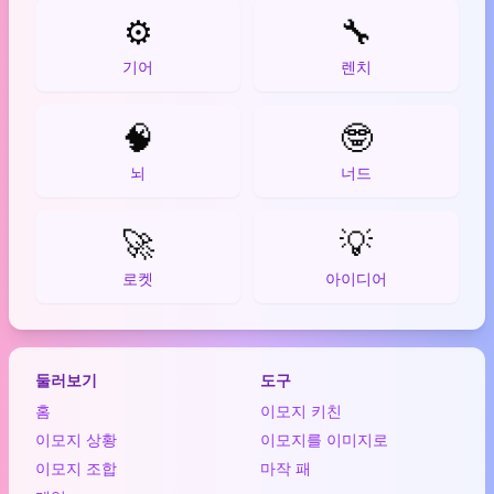
⚙️
🔧
기어
렌치
🧠
🤓
뇌
너드
🚀
💡
로켓
아이디어
둘러보기
도구
홈
이모지 키친
이모지 상황
이모지를 이미지로
이모지 조합
마작 패