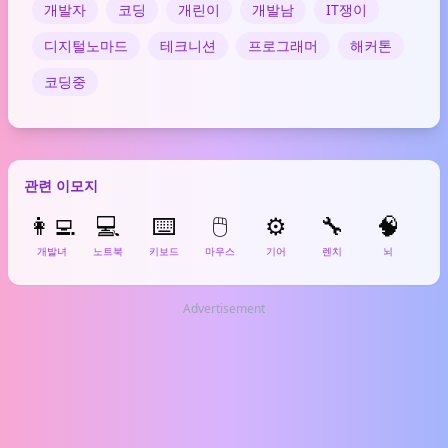
개발자
코딩
개린이
개발남
IT쟁이
디지털노마드
테크니션
프로그래머
해커톤
코딩중
관련 이모지
👩‍💻
💻
⌨️
🖱️
⚙️
🔧
🧠

개발녀
노트북
키보드
마우스
기어
렌치
뇌
너
Advertisement