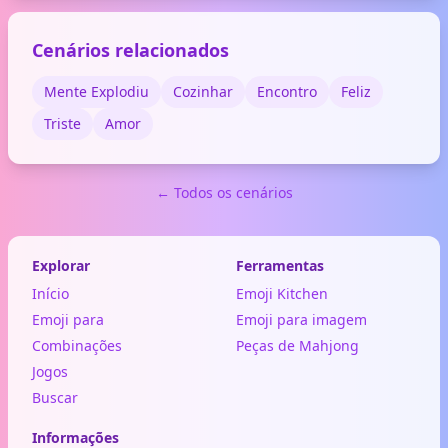
Cenários relacionados
Mente Explodiu
Cozinhar
Encontro
Feliz
Triste
Amor
← Todos os cenários
Explorar
Ferramentas
Início
Emoji Kitchen
Emoji para
Emoji para imagem
Combinações
Peças de Mahjong
Jogos
Buscar
Informações