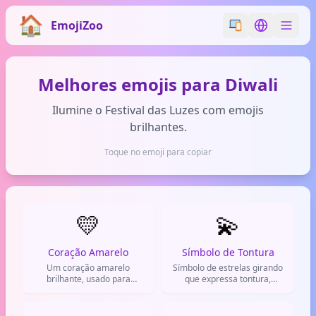
EmojiZoo
Switch emoji styl
Switch lan
Melhores emojis para Diwali
Ilumine o Festival das Luzes com emojis
brilhantes.
Toque no emoji para copiar
💛
💫
Coração Amarelo
Símbolo de Tontura
Um coração amarelo
Símbolo de estrelas girando
brilhante, usado para
que expressa tontura,
expressar amizade, carinho
encantamento ou surpresa.
e alegria.
Muito usado em reações no
WhatsApp.