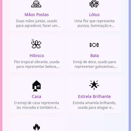
🙏
🪷
Mãos Postas
Lótus
Duas mãos juntas, usado
Uma flor que representa
para agradecer, fazer um
pureza, iluminação e
pedido ou orar.
renascimento. Usada para
transmitir paz interior e
🌺
superação.
🍬
Hibisco
Bala
Flor tropical vibrante, usada
Emoji de doce, usado para
para representar beleza,
representar guloseimas,
natureza e verão no
carinho ou momentos de
WhatsApp.
desejo por açúcar.
🏠
🌟
Casa
Estrela Brilhante
O emoji de casa representa
Estrela amarela brilhando,
lar, moradia e também é
usada para elogiar e
usado em contextos de
destacar que algo é incrível.
viagem e imóveis.
🔥