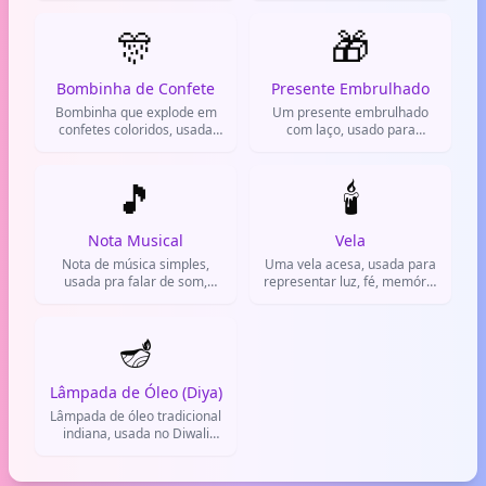
comemorações.
WhatsApp.
🎊
🎁
Bombinha de Confete
Presente Embrulhado
Bombinha que explode em
Um presente embrulhado
confetes coloridos, usada
com laço, usado para
em festas e comemorações
simbolizar dar ou receber
para celebrar.
algo em festas e ocasiões
🎵
especiais.
🕯️
Nota Musical
Vela
Nota de música simples,
Uma vela acesa, usada para
usada pra falar de som,
representar luz, fé, memória
música e melodia.
ou clima intimista.
🪔
Lâmpada de Óleo (Diya)
Lâmpada de óleo tradicional
indiana, usada no Diwali
para simbolizar luz e
esperança.