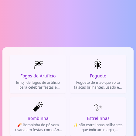
🎆
🎇
Fogos de Artifício
Foguete
Emoji de fogos de artifício
Foguete de mão que solta
para celebrar festas e
faíscas brilhantes, usado em
momentos especiais.
festas e celebrações.
🧨
✨
Bombinha
Estrelinhas
🧨 Bombinha de pólvora
✨ são estrelinhas brilhantes
usada em festas como Ano
que indicam magia,
Novo, shows e
novidade ou algo especial no