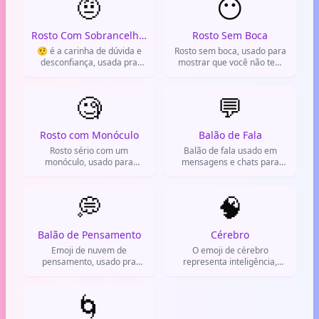
🤨
😶
Rosto Com Sobrancelha Levantada
Rosto Sem Boca
🤨 é a carinha de dúvida e
Rosto sem boca, usado para
desconfiança, usada pra
mostrar que você não tem
reagir a algo estranho no
nada a dizer ou prefere o
WhatsApp e redes sociais.
silêncio.
🧐
💬
Rosto com Monóculo
Balão de Fala
Rosto sério com um
Balão de fala usado em
monóculo, usado para
mensagens e chats para
mostrar análise ou ironia.
representar conversa,
diálogo ou notificação.
💭
🧠
Balão de Pensamento
Cérebro
Emoji de nuvem de
O emoji de cérebro
pensamento, usado pra
representa inteligência,
mostrar que alguém tá
mente e raciocínio. Usado
refletindo ou imaginando
pra falar de estudos, ideias e
🌀
algo.
reflexão.