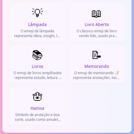
celebrar formaturas e
vitórias acadêmicas.
💡
📖
Lâmpada
Livro Aberto
O emoji da lâmpada
O clássico emoji de livro
representa ideia, insight, luz
sendo lido, usado pra
ou eletricidade. Ótimo pra
representar estudo, leitura e
falar de criatividade ou
conhecimento.
soluções.
📚
📝
Livros
Memorando
O emoji de livros empilhados
O emoji de memorando 📝
representa estudo, leitura e
representa anotações, listas
conhecimento. Muito usado
e lembretes. Usado para
no WhatsApp para falar de
escrever algo importante ou
escola e faculdade.
🪬
fazer checklists.
Hamsa
Símbolo de proteção e boa
sorte, usado como amuleto
contra energias negativas.