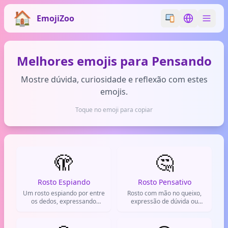
EmojiZoo
Switch emoji styl
Switch lan
Melhores emojis para Pensando
Mostre dúvida, curiosidade e reflexão com estes
emojis.
Toque no emoji para copiar
🫣
🤔
Rosto Espiando
Rosto Pensativo
Um rosto espiando por entre
Rosto com mão no queixo,
os dedos, expressando
expressão de dúvida ou
curiosidade ou timidez.
reflexão. Usado para
mostrar que está pensando
no que responder.