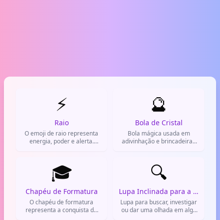
⚡
🔮
Raio
Bola de Cristal
O emoji de raio representa
Bola mágica usada em
energia, poder e alerta.
adivinhação e brincadeiras
Muito usado para falar de
de festa.
algo impressionante ou
perigoso.
🎓
🔍
Chapéu de Formatura
Lupa Inclinada para a Esquerda
O chapéu de formatura
Lupa para buscar, investigar
representa a conquista de
ou dar uma olhada em algo
um diploma. Usado para
com atenção.