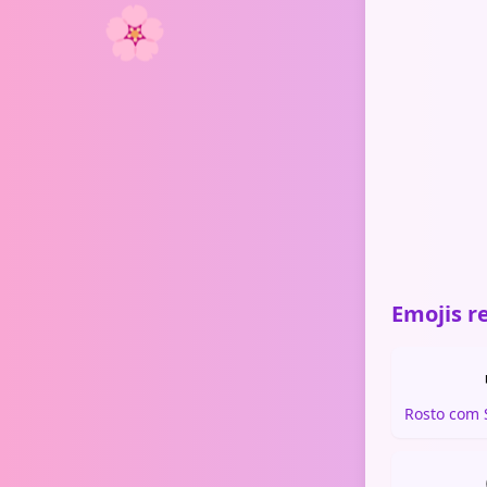
🌸
Emojis r