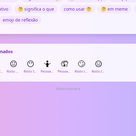
tivo
🤔 significa o que
como usar 🤔
🤔 em meme
emoji de reflexão
onados

😐
😶
🤷
🤦
🙄
😑
Rosto Confuso
Rosto Neutro
Rosto Sem Boca
Pessoa Dando de Ombros
Pessoa com Mão na Testa
Rosto com Olhos Revirandados
Rosto Inexpressivo
Advertisement