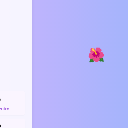
🌺

eutro
