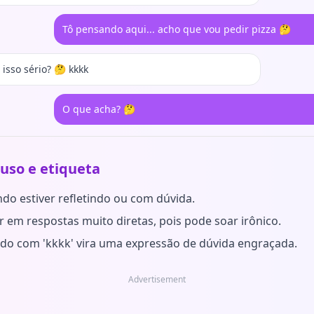
Tô pensando aqui... acho que vou pedir pizza 🤔
 isso sério? 🤔 kkkk
O que acha? 🤔
 uso e etiqueta
do estiver refletindo ou com dúvida.
ar em respostas muito diretas, pois pode soar irônico.
o com 'kkkk' vira uma expressão de dúvida engraçada.
Advertisement