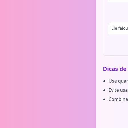
Ele falou
Dicas de
Use quan
Evite us
Combinad