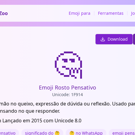
Zoo
Emoji para
Ferramentas
J
Download
🤔
Emoji Rosto Pensativo
Unicode: 1F914
mão no queixo, expressão de dúvida ou reflexão. Usado pa
ensando no que responder.
 Lançado em 2015 com Unicode 8.0
ensativo
significado do 🤔
🤔 no WhatsApp
emoji pen