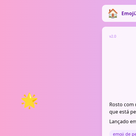
Emoji
v2.0
🌟
Rosto com 
que está p
Lançado em
emoji de p