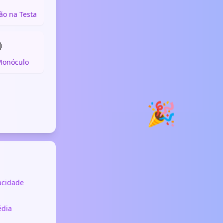
o na Testa

Monóculo
🎉
vacidade
édia