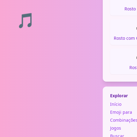
Rosto
🎵
Ros
Explorar
Início
Emoji para
Combinaçõe
Jogos
Buscar