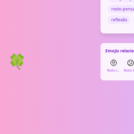
rosto pensa
reflexão
Emojis relaci
🍀
🤨

Rosto com Sobrancelha Levantada