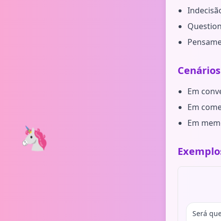
Indecisã
Questio
Pensame
Cenários
Em conve
Em comen
Em memes
🦄
Exemplos
Será que