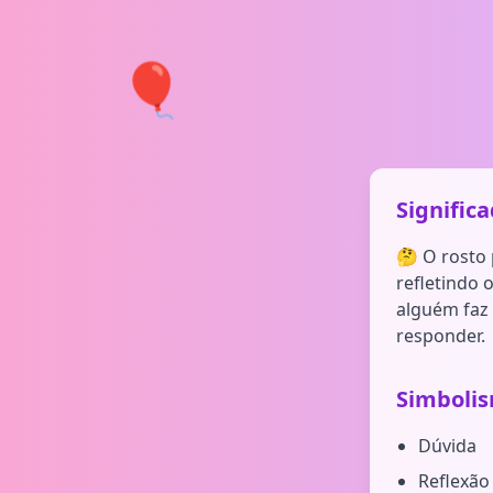
🎈
Signific
🤔 O rosto 
refletindo
alguém faz
responder.
Simboli
Dúvida
Reflexão