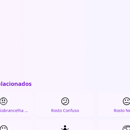
elacionados
🤨
😕

Rosto com Sobrancelha Levantada
Rosto Confuso
Rosto N
😶
🤷
