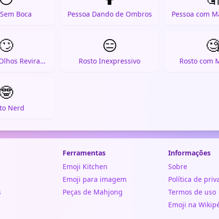
 Sem Boca
Pessoa Dando de Ombros
Pessoa com Mã
🙄
😑

Rosto com Olhos Revirandados
Rosto Inexpressivo
Rosto com 
🤓
to Nerd
Ferramentas
Informações
Emoji Kitchen
Sobre
Emoji para imagem
Política de pri
s
Peças de Mahjong
Termos de uso
Emoji na Wikip