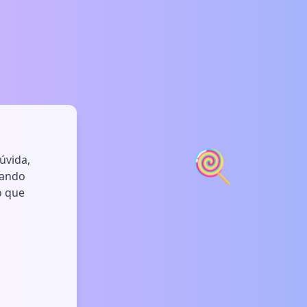
🍭
úvida,
uando
o que