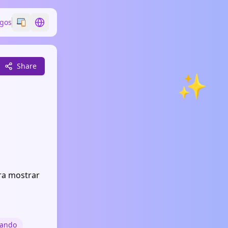
ogos
Switch emoji style
Switch language
Share
✨
ra mostrar
sando