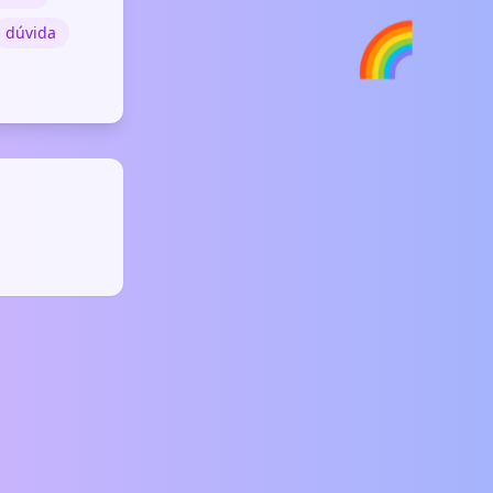
🌈
dúvida