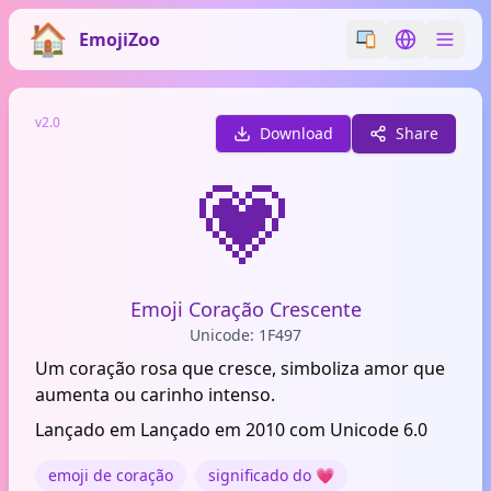
EmojiZoo
Switch emoji styl
Switch lan
v2.0
Download
Share
💗
Emoji Coração Crescente
Unicode: 1F497
Um coração rosa que cresce, simboliza amor que
aumenta ou carinho intenso.
Lançado em Lançado em 2010 com Unicode 6.0
emoji de coração
significado do 💗