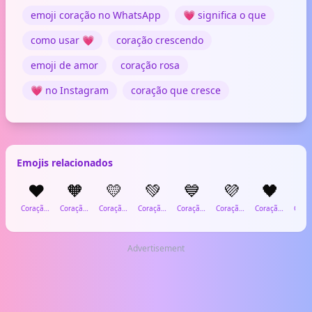
emoji coração no WhatsApp
💗 significa o que
como usar 💗
coração crescendo
emoji de amor
coração rosa
💗 no Instagram
coração que cresce
Emojis relacionados
❤️
🧡
💛
💚
💙
💜
🖤

Coração Vermelho
Coração Laranja
Coração Amarelo
Coração Verde
Coração Azul
Coração Roxo
Coração Preto
Advertisement