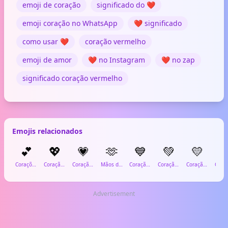
emoji de coração
significado do ❤️
emoji coração no WhatsApp
❤️ significado
como usar ❤️
coração vermelho
emoji de amor
❤️ no Instagram
❤️ no zap
significado coração vermelho
Emojis relacionados
💕
💖
💗
🫶
💙
💚
💛

Corações Duplos
Coração Brilhante
Coração Crescente
Mãos de Coração
Coração Azul
Coração Verde
Coração Amarelo
Advertisement