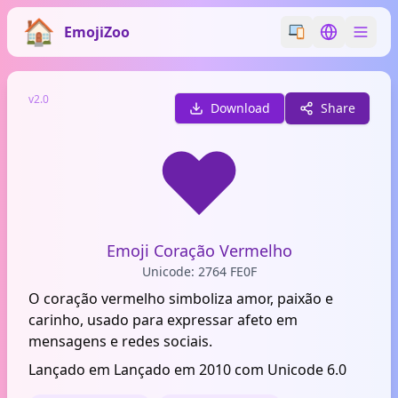
EmojiZoo
Switch emoji styl
Switch lan
v2.0
Download
Share
❤️
Emoji Coração Vermelho
Unicode: 2764 FE0F
O coração vermelho simboliza amor, paixão e
carinho, usado para expressar afeto em
mensagens e redes sociais.
Lançado em Lançado em 2010 com Unicode 6.0