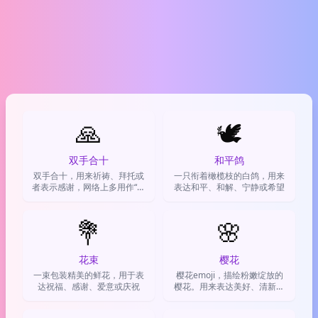
🙏
🕊️
双手合十
和平鸽
双手合十，用来祈祷、拜托或
一只衔着橄榄枝的白鸽，用来
者表示感谢，网络上多用作“求
表达和平、和解、宁静或希望
求了”或“栓Q”。
💐
🌸
花束
樱花
一束包装精美的鲜花，用于表
樱花emoji，描绘粉嫩绽放的
达祝福、感谢、爱意或庆祝
樱花。用来表达美好、清新、
浪漫的心情，或者装饰少女感
内容。