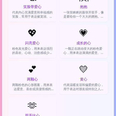
笑脸带爱心
抱抱
代表内心充满爱意和幸福感的
一张笑眯眯的脸张开双手，像
笑脸，常用于表达被宠溺、感
是要给你一个大大的拥抱。通
到治愈或看到可爱事物时的欣
常用来表达安慰、支持或者无
喜
条件的爱。
💖
💗
闪亮爱心
成长的心
粉色发光爱心，用来表达强烈
一颗正在跳动变大的粉色爱
的喜欢、心动、治愈感或少女
心，用来表达满满的爱意、感
心爆棚的情绪。
动或者被萌到的心情
💕
💛
两颗心
黄心
两颗粉色的心形图案，用来表
代表温暖友谊和偏爱的爱心，
达爱意、喜欢或浪漫情感的
用于表达对朋友或特别之人的
emoji
喜爱与支持。
🫶
双手比心