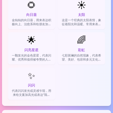
🌻
☀️
向日葵
太阳
金灿灿的向日葵，用来表达积
这是一个经典的太阳表情，象
极向上、治愈系和给朋友加油
征着阳光和温暖。常用来表达
打气
天气晴好、心情愉悦，或者传
递积极向上的能量。
🌟
🌈
闪亮星星
彩虹
一颗发光的金色星星，代表闪
七彩斑斓的自然现象，代表希
耀、优秀和值得被夸赞的人或
望、美好、包容和多元文化，
事
常用来表达积极情绪或支持
✨
闪闪
代表闪闪发光或灵感乍现，用
来给文案加高光或表达“我超
棒”