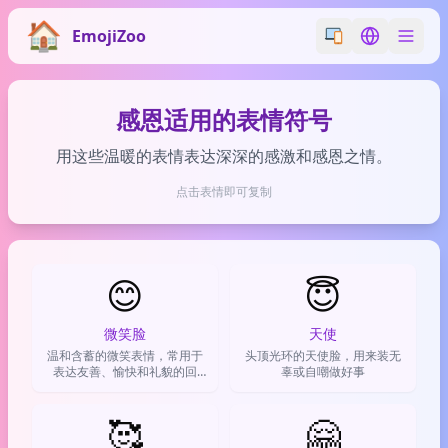
EmojiZoo
Switch emoji styl
Switch lan
感恩适用的表情符号
用这些温暖的表情表达深深的感激和感恩之情。
点击表情即可复制
😊
😇
微笑脸
天使
温和含蓄的微笑表情，常用于
头顶光环的天使脸，用来装无
表达友善、愉快和礼貌的回
辜或自嘲做好事
应。
🥰
🤗