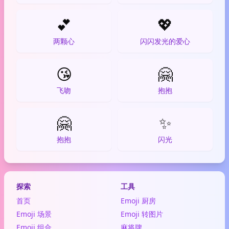
💕
💖
两颗心
闪闪发光的爱心
😘
🤗
飞吻
抱抱
🤗
✨
抱抱
闪光
探索
工具
首页
Emoji 厨房
Emoji 场景
Emoji 转图片
Emoji 组合
麻将牌