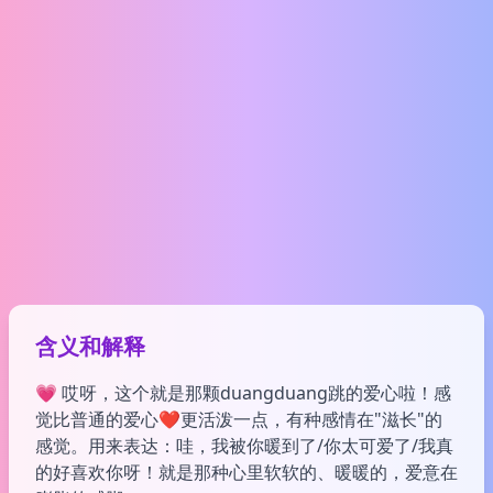
含义和解释
💗 哎呀，这个就是那颗duangduang跳的爱心啦！感
觉比普通的爱心❤️更活泼一点，有种感情在"滋长"的
感觉。用来表达：哇，我被你暖到了/你太可爱了/我真
的好喜欢你呀！就是那种心里软软的、暖暖的，爱意在