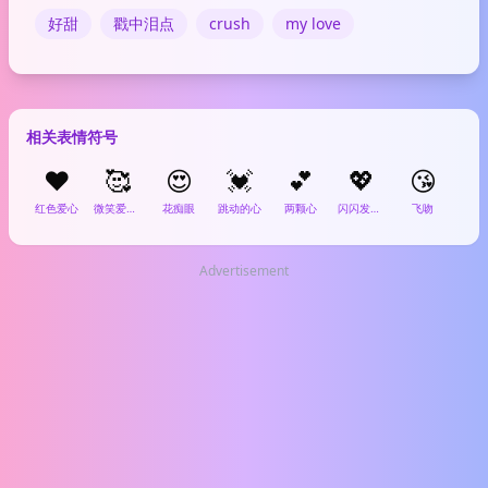
好甜
戳中泪点
crush
my love
相关表情符号
❤️
🥰
😍
💓
💕
💖
😘

红色爱心
微笑爱心脸
花痴眼
跳动的心
两颗心
闪闪发光的爱心
飞吻
抱
Advertisement