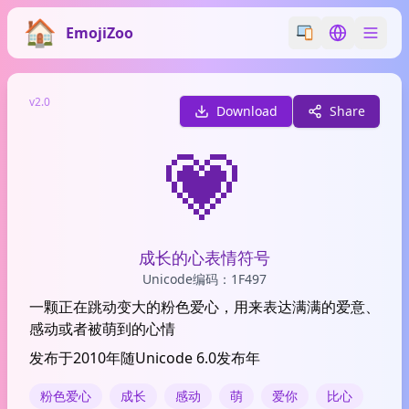
EmojiZoo
Switch emoji styl
Switch lan
v2.0
Download
Share
💗
成长的心表情符号
Unicode编码：1F497
一颗正在跳动变大的粉色爱心，用来表达满满的爱意、
感动或者被萌到的心情
发布于2010年随Unicode 6.0发布年
粉色爱心
成长
感动
萌
爱你
比心