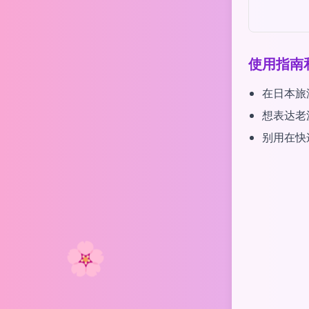
使用指南
在日本旅
想表达老
别用在快
🌸