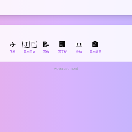

✈️
🇯🇵
📝
🏢
📜
🏣
飞机
日本国旗
写信
写字楼
卷轴
日本邮局
Advertisement