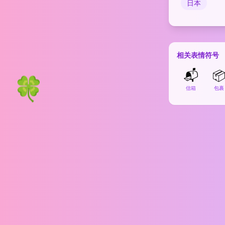
日本
相关表情符号
📬

🍀
信箱
包裹