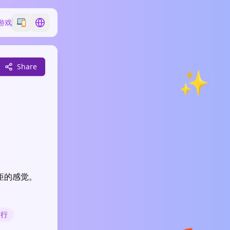
游戏
Switch emoji style
Switch language
Share
✨
矩的感觉。
旅行