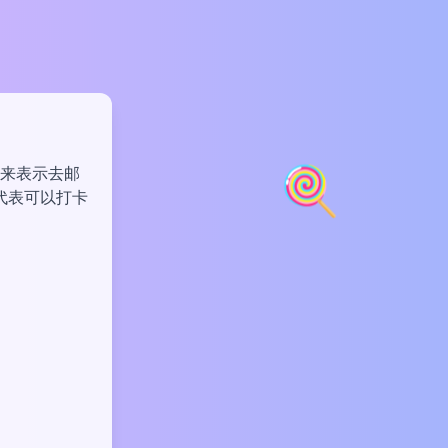
🍭
用来表示去邮
代表可以打卡