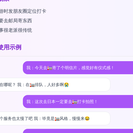
游时发朋友圈定位打卡
要去邮局寄东西
事很老派很传统
使用示例
我：今天去🏣寄了个明信片，感觉好有仪式感！
在哪呢？ 我：在🏣排队，人好多啊😭
我：这次去日本一定要去🏣打卡拍照！
个服务也太慢了吧 我：毕竟是🏣风格，慢慢来😂