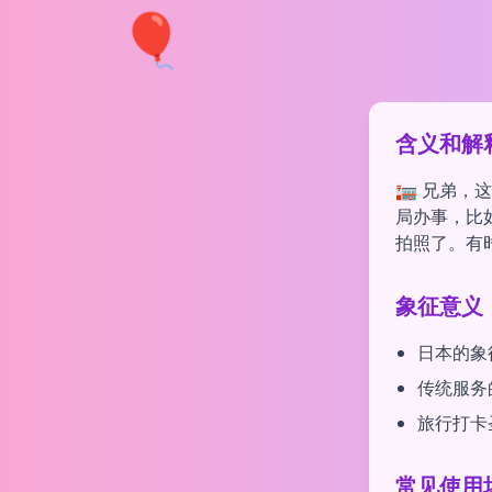
🎈
含义和解
🏣 兄弟
局办事，比
拍照了。有
象征意义
日本的象
传统服务
旅行打卡
常见使用