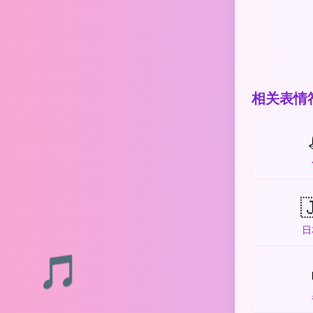
相关表情

日
🎵