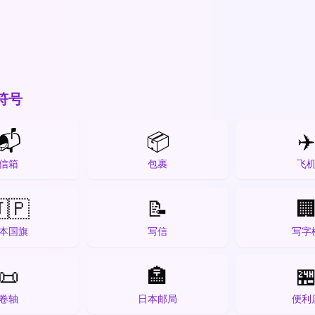
符号
📬
📦
✈
信箱
包裹
飞
🇵
📝

本国旗
写信
写字
📜
🏣

卷轴
日本邮局
便利