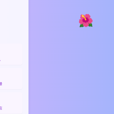
🌺
️
机

楼

店