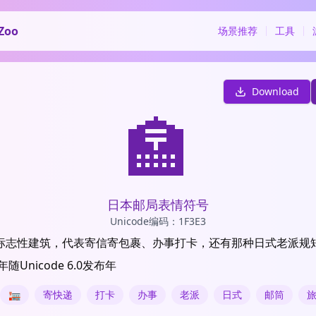
Zoo
场景推荐
工具
Download
🏣
日本邮局表情符号
Unicode编码：1F3E3
标志性建筑，代表寄信寄包裹、办事打卡，还有那种日式老派规
随Unicode 6.0发布年
🏣
寄快递
打卡
办事
老派
日式
邮筒