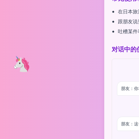
在日本旅
跟朋友说
吐槽某件
对话中的
🦄
朋友：你
朋友：这