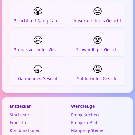
😤
😑
Gesicht mit Dampf aus der Nase
Ausdrucksloses Gesicht
😬
😵
Grimassierendes Gesicht
Schwindliges Gesicht
🥱
🤤
Gähnendes Gesicht
Sabberndes Gesicht
Entdecken
Werkzeuge
Startseite
Emoji Kitchen
Emoji für
Emoji zu Bild
Kombinationen
Mahjong-Steine