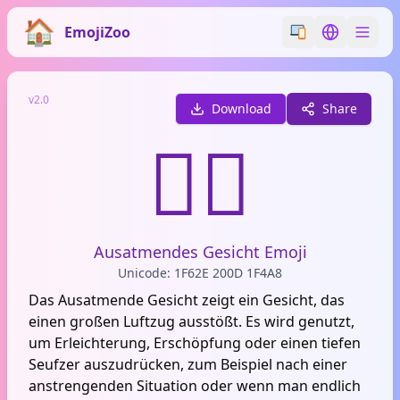
EmojiZoo
Switch emoji styl
Switch lan
v2.0
Download
Share
😮‍💨
Ausatmendes Gesicht Emoji
Unicode: 1F62E 200D 1F4A8
Das Ausatmende Gesicht zeigt ein Gesicht, das
einen großen Luftzug ausstößt. Es wird genutzt,
um Erleichterung, Erschöpfung oder einen tiefen
Seufzer auszudrücken, zum Beispiel nach einer
anstrengenden Situation oder wenn man endlich