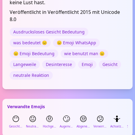
keine Lust hast.
Veröffentlicht in Veröffentlicht 2015 mit Unicode
8.0
Ausdrucksloses Gesicht Bedeutung
was bedeutet 😑
😑 Emoji WhatsApp
😑 Emoji Bedeutung
wie benutzt man 😑
Langeweile
Desinteresse
Emoji
Gesicht
neutrale Reaktion
Verwandte Emojis
😶
😐
🤨
🙄
😒
😕
🤷

Gesicht ohne Mund
Neutrales Gesicht
Hochgezogene Augenbraue
Augenverdrehen
Abgenervtes Gesicht
Verwirrtes Gesicht
Achselzucken