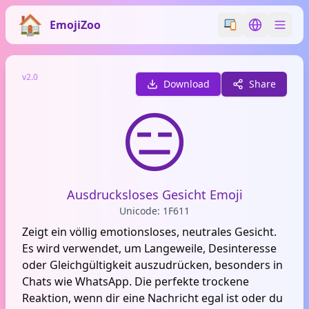
EmojiZoo
Switch emoji styl
Switch lan
v2.0
Download
Share
😑
Ausdrucksloses Gesicht Emoji
Unicode: 1F611
Zeigt ein völlig emotionsloses, neutrales Gesicht.
Es wird verwendet, um Langeweile, Desinteresse
oder Gleichgültigkeit auszudrücken, besonders in
Chats wie WhatsApp. Die perfekte trockene
Reaktion, wenn dir eine Nachricht egal ist oder du