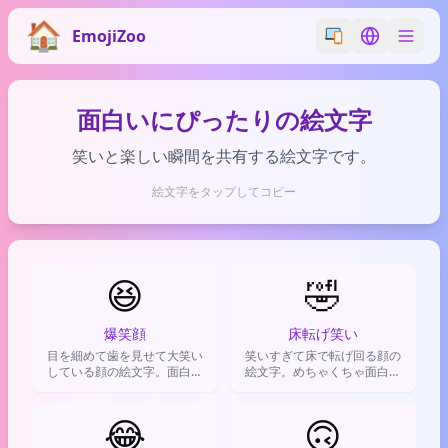
EmojiZoo
Switch emoji styl
Switch lan
面白いにぴったりの絵文字
笑いと楽しい瞬間を共有する絵文字です。
絵文字をタップしてコピー
😆
🤣
爆笑顔
床転げ笑い
目を細めて歯を見せて大笑い
笑いすぎて床で転げ回る顔の
している顔の絵文字。面白す
絵文字。めちゃくちゃ面白い
ぎて我慢できない、最高に楽
時やツッコミに使う、最高の
しい気持ちや、ノリの良いツ
笑い表現。
ッコミを表現するのに使われ
😂
🙃
る。