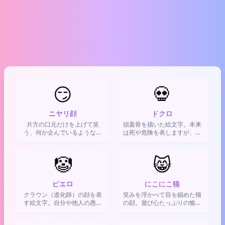
😏
💀
ニヤリ顔
ドクロ
片方の口元だけを上げて笑
頭蓋骨を描いた絵文字。本来
う、何か企んでいるような顔
は死や危険を表しますが、現
の絵文字です。秘密を知って
代では主に「笑いすぎて死に
いることや、ちょっとした自
そう」や「これマジでヤバ
信を匂わせる時、からかう時
🤡
い」といった強烈な感情を表
😸
などに使われます。
現するのに使われます。
ピエロ
にこにこ猫
クラウン（道化師）の顔を表
笑みを浮かべて目を細めた猫
す絵文字。自分や他人の愚か
の顔。遊び心たっぷりの愉快
な行動を皮肉ったり、自虐的
な気分や、小さな悪戯が成功
に使う。
した時の嬉しさを表現する時