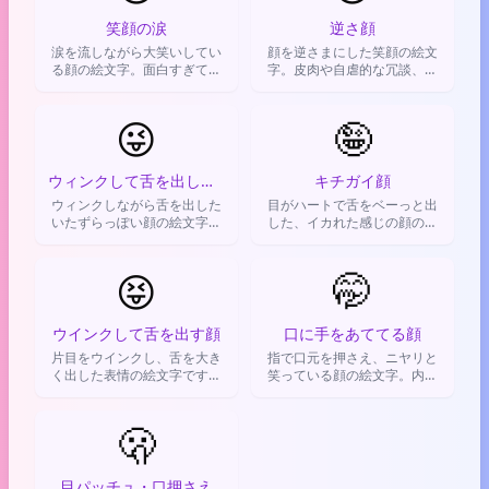
笑顔の涙
逆さ顔
涙を流しながら大笑いしてい
顔を逆さまにした笑顔の絵文
る顔の絵文字。面白すぎてツ
字。皮肉や自虐的な冗談、混
ボに入った時や、最高にウケ
乱した状況を表現するときに
た瞬間に使う。
使われます。
😜
🤪
ウィンクして舌を出した顔
キチガイ顔
ウィンクしながら舌を出した
目がハートで舌をベーっと出
いたずらっぽい顔の絵文字で
した、イカれた感じの顔の絵
す。冗談や悪ふざけ、遊び心
文字。超ハイテンションな気
を込めたメッセージを送る時
分や、ふざけてノリノリな感
に使われます。
😝
じを伝えるのに使う。
🤭
ウインクして舌を出す顔
口に手をあててる顔
片目をウインクし、舌を大き
指で口元を押さえ、ニヤリと
く出した表情の絵文字です。
笑っている顔の絵文字。内緒
ふざけたり、からかったり、
話やウケてるけど大きな声で
軽い悪戯が成功した時の嬉し
は笑えない時、小さな悪戯を
さや茶目っ気を表現するのに
🫢
楽しんでる気持ちを表すのに
使います。
使う。
目パッチュ・口押さえ