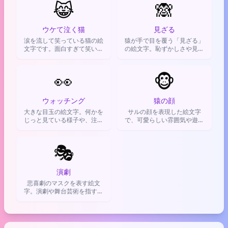
😹
に使います。
🙈
ウケて泣く猫
見ざる
涙を流して笑っている猫の絵
猿が手で目を覆う「見ざる」
文字です。面白すぎて笑いが
の絵文字。恥ずかしさや見た
止まらなかったり、ネタがズ
くないことを軽やかに表現す
レててツッコミたくなったり
るのに使う。
した時に感情を表現します。
👀
🐵
ウォッチング
猿の顔
大きな目玉の絵文字。何かを
サルの顔を表現した絵文字
じっと見ている様子や、注目
で、可愛らしい雰囲気や遊び
していることを表現するのに
心を伝えるときに使います。
使われる。
🎭
演劇
悲喜劇のマスクを表す絵文
字。演劇や舞台芸術を指すけ
ど、SNSでは「自分を演じて
いる」という意味でもよく使
われる。