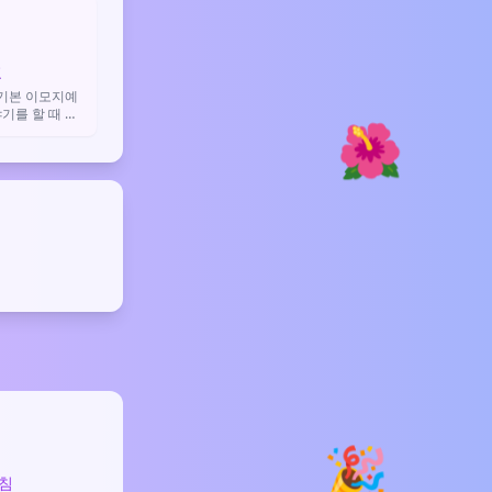

.
표
기본 이모지예
야기를 할 때 자
🌺
 감상이나 콘서
 때 유용해요.
🎉
침