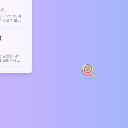
라기
 이모지로, 여
 인상을 전할 때
.

플
운 달콤한 디저
에 올리거나 먹
🍭
 쓰여요.