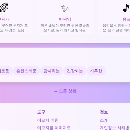
🌈
사용돼요.
✨

해요
무지개
반짝임
음
이루어진 무지개 모
작은 별빛이 뿌려진 듯한 모습의
음악을 상징하는 
. 다양성, 포용성,
이모지로, 뭔가 멋지고 빛나는 것
요. 음악 관련 이
Q+ 커뮤니티를 상징
을 표현하거나 축하·감탄의 감정
주 사용되며, 노래
 분위기를 만들 때
을 전할 때 사용해요.
트 이야기를 나눌
써요.
외로운
혼란스러운
감사하는
긴장되는
지루한
← 모든 상황
도구
정보
이모지 키친
소개
이모지를 이미지로
개인정보 처리방