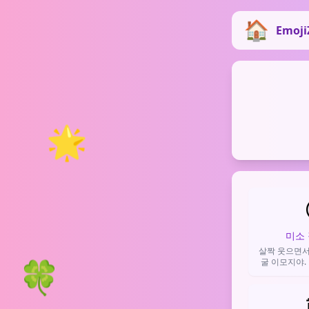
Emoji
🌟
미소
살짝 웃으면서
🍀
굴 이모지야. 
마음을 표현하
를 부드럽게