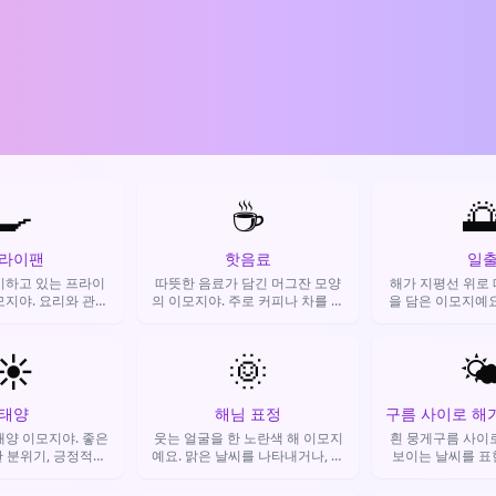
🍳
☕

라이팬
핫음료
일
이하고 있는 프라이
따뜻한 음료가 담긴 머그잔 모양
해가 지평선 위로
모지야. 요리와 관련
의 이모지야. 주로 커피나 차를 의
을 담은 이모지예요
일상의 식사, 간단한
미하며, 휴식이나 약속, 아침 인사
과 새로운 하루를 
 때 주로 사용돼.
등을 표현할 때 써.
의 아름다움을 표현
☀️
🌞
🌤
용해요
태양
해님 표정
태양 이모지야. 좋은
웃는 얼굴을 한 노란색 해 이모지
흰 뭉게구름 사이
 분위기, 긍정적인
예요. 맑은 날씨를 나타내거나, 긍
보이는 날씨를 표
를 표현할 때 쓰지.
정적인 기분, 새로운 시작을 상징
요. 완전히 맑지는
하며 메시지에 활력을 더하는 데
한 날씨를 간단히 