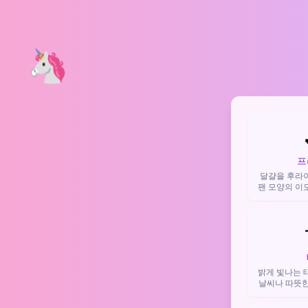
🦄
프
달걀을 후라
팬 모양의 이
된 내용이나 
집밥을 표현할
밝게 빛나는 
날씨나 따뜻한
기분과 에너지