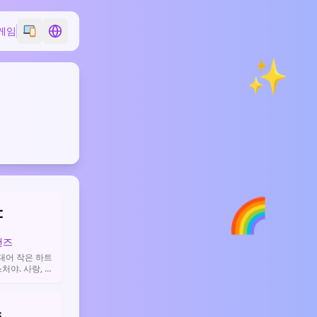
게임
Switch emoji style
Switch language
✨
🌈

핸즈
대어 작은 하트
처야. 사랑, 감
 따뜻하고 친근
때 써.
