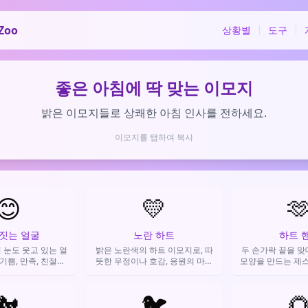
Zoo
상황별
도구
좋은 아침에 딱 맞는 이모지
밝은 이모지들로 상쾌한 아침 인사를 전하세요.
이모지를 탭하여 복사
😊
💛

 짓는 얼굴
노란 하트
하트 
 눈도 웃고 있는 얼
밝은 노란색의 하트 이모지로, 따
두 손가락 끝을 맞
기쁨, 만족, 친절한
뜻한 우정이나 호감, 응원의 마음
모양을 만드는 제스
거나, 대화 분위기
을 표현할 때 사용됩니다.
사, 응원의 마음을
 만들 때 사용해.
하게 전할 
🐔
🐦
