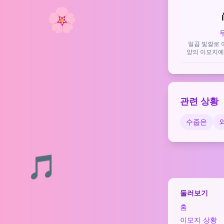
🌸
일곱 빛깔로 
양의 이모지예요
희망, LGBT
하며 긍정적인
관련 상황
수줍은
🎵
둘러보기
홈
이모지 상황