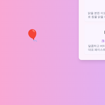
닭을 본뜬 이
로 동물 닭을
요리, 특히 치
은 소심한 모
현하는
🎈
크
달콤하고 버터
대표 페이스트
나 카페 감성
먹고 싶다는 