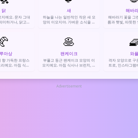
닭
새
해바
모지예요. 문자 그대
하늘을 나는 일반적인 작은 새 모
해바라기 꽃을 그린
 의미하거나, 닭고기
양의 이모지야. 가벼운 소식을 전
름과 햇빛, 따뜻한
킨을 나타낼 때, 혹
하거나, 작고 귀여운 걸 표현하거
사용해
습을 비유적으로 표
나, 자유로운 느낌을 주고 싶을 때
 데 쓰여요.
🥐
🥞
써.

루아상
팬케이크
와
 향 가득한 프랑스
부풀고 둥근 팬케이크 모양의 이
격자 모양으로 구
리예요. 아침 식사
모지예요. 아침 식사나 브런치, 달
트로, 인스타그램
을 표현하거나, 간식
콤한 간식을 표현할 때 써요.
방 콘텐츠에
뜻을 전할 때 써요.
Advertisement