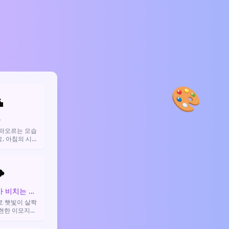
🎨

출
 떠오르는 모습
. 아침의 시작
알리거나, 자연
할 때 주로 사
️
.
구름 사이로 해가 비치는 날씨
로 햇빛이 살짝
현한 이모지예
 않지만 꽤 화창
표현할 때 사용