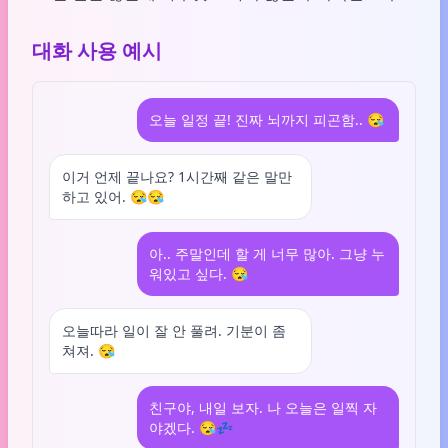
대화 사용 예시
오늘 일정 끝! 진짜 뇌까지 피곤함.. 😪
이거 언제 끝나요? 1시간째 같은 말만
하고 있어. 😪😪
아.. 주말인데 할 게 너무 많아. 그냥 누
워있고 싶다. 😪
오늘따라 일이 잘 안 풀려. 기분이 좀
쳐져. 😪
친구야, 내일 보자. 나 오늘은 일찍 자
야겠다. 😪💤