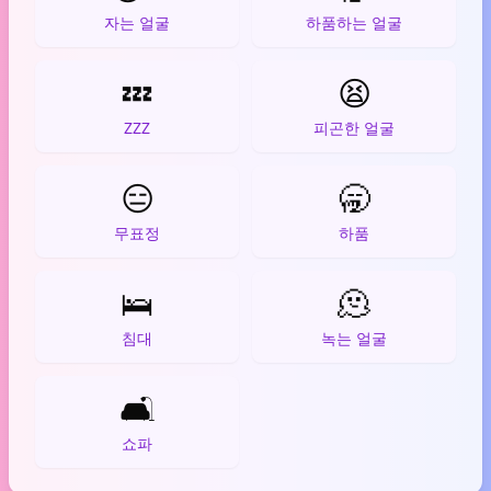
자는 얼굴
하품하는 얼굴
💤
😫
ZZZ
피곤한 얼굴
😑
🥱
무표정
하품
🛌
🫠
침대
녹는 얼굴
🛋️
쇼파