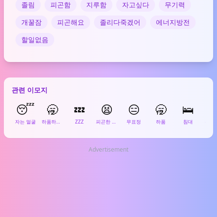
졸림
피곤함
지루함
자고싶다
무기력
개꿀잠
피곤해요
졸리다죽겠어
에너지방전
할일없음
관련 이모지
😴
🥱
💤
😫
😑
🥱
🛌

자는 얼굴
하품하는 얼굴
ZZZ
피곤한 얼굴
무표정
하품
침대
녹는
Advertisement