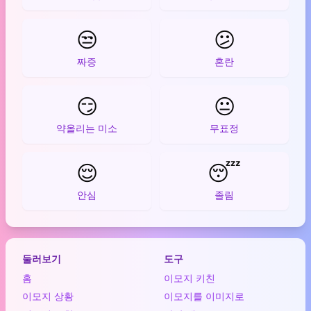
😒
😕
짜증
혼란
😏
😐
약올리는 미소
무표정
😌
😴
안심
졸림
둘러보기
도구
홈
이모지 키친
이모지 상황
이모지를 이미지로