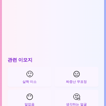
관련 이모지
🙂
😑
살짝 미소
짜증난 무표정
😶
🤔
말없음
생각하는 얼굴