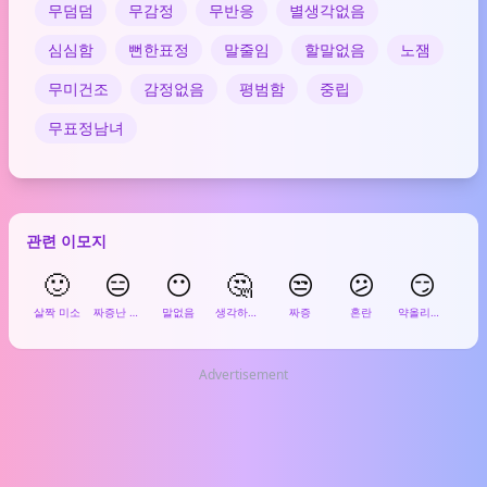
무덤덤
무감정
무반응
별생각없음
심심함
뻔한표정
말줄임
할말없음
노잼
무미건조
감정없음
평범함
중립
무표정남녀
관련 이모지
🙂
😑
😶
🤔
😒
😕
😏

살짝 미소
짜증난 무표정
말없음
생각하는 얼굴
짜증
혼란
약올리는 미소
무
Advertisement