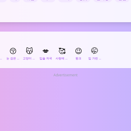

😚
😽
💋
🥰
😉
🤭
소 짓는 뽀뽀 얼굴
눈 감은 뽀뽀 얼굴
고양이 키스
입술 자국
사랑에 빠진 얼굴
윙크
입 가린 얼굴
Advertisement