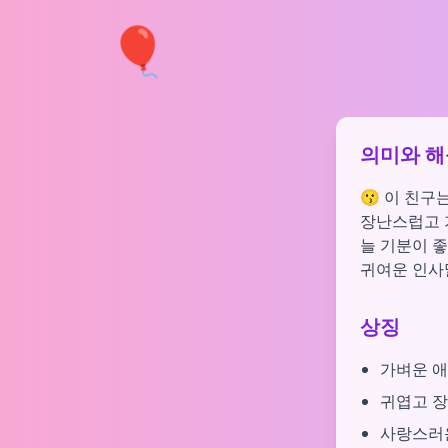
🎈
의미와 해
😗 이 친구
장난스럽고 가
늘 기분이 좋
귀여운 인사
상징
가벼운 애
귀엽고 
사랑스러