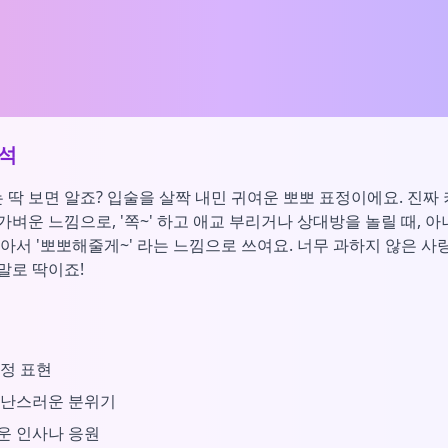
석
는 딱 보면 알죠? 입술을 살짝 내민 귀여운 뽀뽀 표정이에요. 진
벼운 느낌으로, '쪽~' 하고 애교 부리거나 상대방을 놀릴 때, 아
아서 '뽀뽀해줄게~' 라는 느낌으로 쓰여요. 너무 과하지 않은 사
말로 딱이죠!
정 표현
장난스러운 분위기
운 인사나 응원