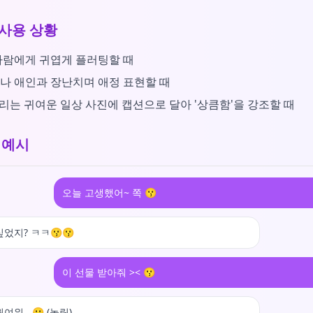
사용 상황
사람에게 귀엽게 플러팅할 때
나 애인과 장난치며 애정 표현할 때
올리는 귀여운 일상 사진에 캡션으로 달아 '상큼함'을 강조할 때
 예시
오늘 고생했어~ 쪽 😗
싶었지? ㅋㅋ😗😗
이 선물 받아줘 >< 😗
여워.. 😗 (놀림)