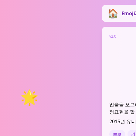
Emoji
v2.0
🌟
입술을 오므
정표현을 할 
2015년 유
뽀뽀
키