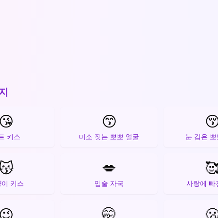
지
😘
😙

트 키스
미소 짓는 뽀뽀 얼굴
눈 감은 뽀
😽
💋

이 키스
입술 자국
사랑에 빠
😉
🤭
