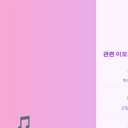
관련 이모
하
고양
🎵