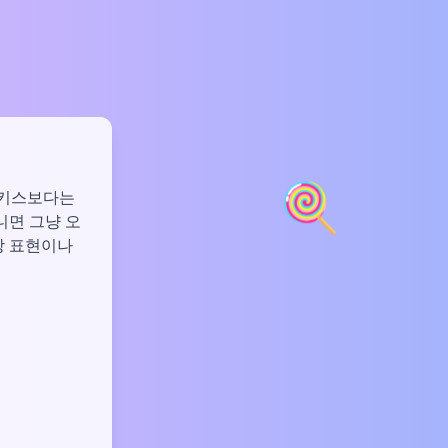
🍭
짜 키스보다는
니면 그냥 오
랑 표현이나