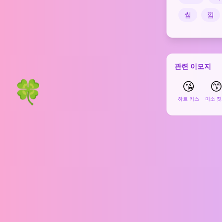
썸
낌
관련 이모지
🍀
😘

하트 키스
미