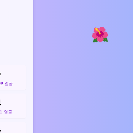
🌺

뽀 얼굴

진 얼굴
