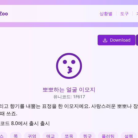
Zoo
상황별
도구
Download
😗
뽀뽀하는 얼굴 이모지
유니코드: 1F617
리고 향기를 내뿜는 표정을 한 이모지예요. 사랑스러운 뽀뽀나 
때 쓰죠.
니코드 8.0에서 출시 출시
스
쪽
귀염
애교
쪼옥
찡긋
플러팅
설렘