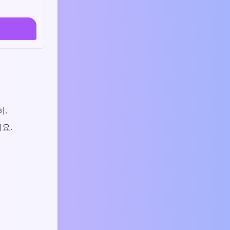
히.
요.