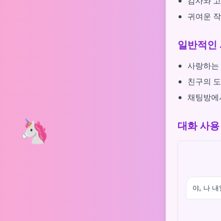
감사와 
귀여운 작
일반적인 
사랑하는 
친구의 도
채팅방에
🦄
대화 사용
야, 나 