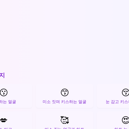
지
😗
😙

하는 얼굴
미소 짓며 키스하는 얼굴
눈 감고 키스
💋
🥰
