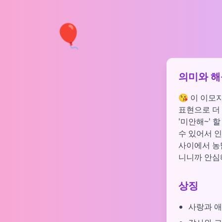
🎈
의미와 해
😘 이 이모
표현으로 더 
'미안해~' 
수 있어서 인
사이에서 농담
니니까 안심
상징
사랑과 