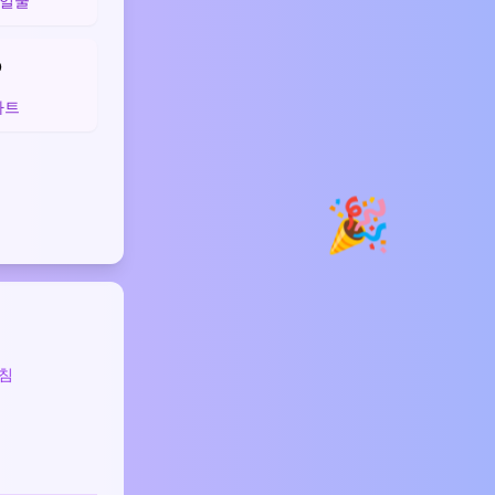
 얼굴
️
하트
🎉
침