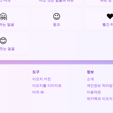
스 마크
미소 짓는 얼굴과 하트
하트 눈
🤗
😉
❤
하는 얼굴
윙크
빨간 
😊
 짓는 얼굴
도구
정보
이모지 키친
소개
이모지를 이미지로
개인정보 처리방
마작 패
이용약관
위키백과 이모지