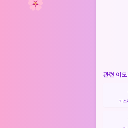
🌸
관련 이모
키스