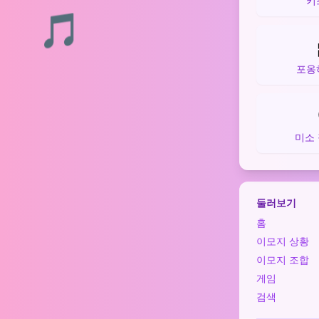
키
🎵
포옹
미소
둘러보기
홈
이모지 상황
이모지 조합
게임
검색