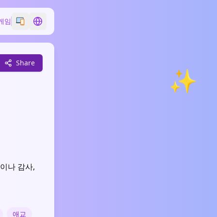
게임
Switch emoji style
Switch language
Share
✨
이나 감사,
애교