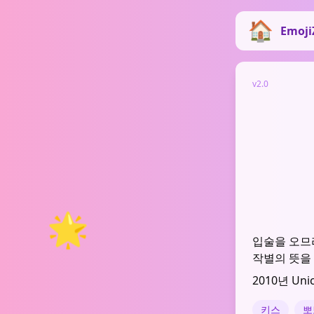
Emoji
v2.0
🌟
입술을 오므
작별의 뜻을
2010년 Uni
키스
뽀