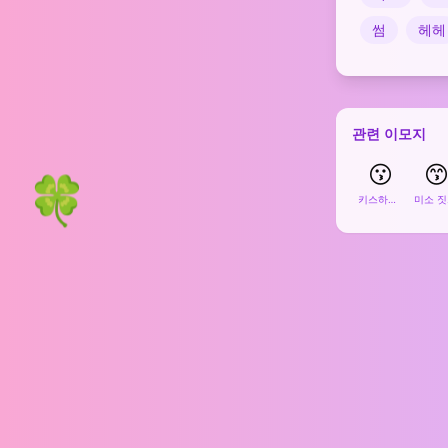
썸
헤헤
관련 이모지
😗

🍀
키스하는 얼굴
미