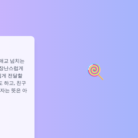
 애교 넘치는
🍭
, 장난스럽게
쉽게 전달할
도 하고, 친구
하자는 뜻은 아