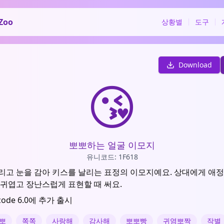
Zoo
상황별
도구
Download
😘
뽀뽀하는 얼굴 이모지
유니코드: 1F618
리고 눈을 감아 키스를 날리는 표정의 이모지예요. 상대에게 애정
 귀엽고 장난스럽게 표현할 때 써요.
code 6.0에 추가 출시
뽀
쪽쪽
사랑해
감사해
뽀뽀빵
귀염뽀짝
작별