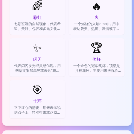
🌈
🔥
彩虹
火
七彩斑斓的自然现象，代表希
一个燃烧的火焰emoji，用来
望、美好、包容和多元文化，
表达赞美、热度、激情或字面
常用来表达积极情绪或支持
意义的火。
✨
🏆
闪闪
奖杯
代表闪闪发光或灵感乍现，用
一个金色的冠军奖杯，顶部是
来给文案加高光或表达“我超
月桂花环。主要用来庆祝胜
棒”
利、认可成就和炫耀成绩。
🎯
十环
正中红心的箭靶，用来表示说
到点子上、精准打击或达成目
标