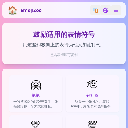
EmojiZoo
Switch emoji styl
Switch lan
鼓励适用的表情符号
用这些积极向上的表情为他人加油打气。
点击表情即可复制
🤗
🫡
抱抱
敬礼脸
一张笑眯眯的脸张开双手，像
这是一个敬礼的小黄脸
是要给你一个大大的拥抱。通
emoji，用来表示收到指令、
常用来表达安慰、支持或者无
表示尊敬、完成任务或搞怪
条件的爱。
地‘领命’。
💛
💯