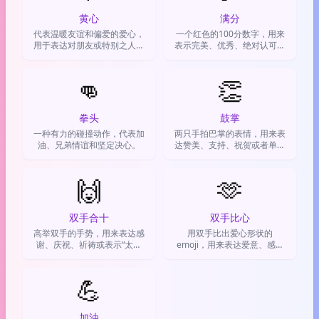
黄心
满分
代表温暖友谊和偏爱的爱心，
一个红色的100分数字，用来
用于表达对朋友或特别之人的
表示完美、优秀、绝对认可，
喜爱与支持。
表达满分好评和强烈赞同。
👊
👏
拳头
鼓掌
一种有力的碰撞动作，代表加
两只手拍巴掌的表情，用来表
油、兄弟情谊和坚定决心。
达赞美、支持、祝贺或者单纯
地表示鼓掌叫好。
🙌
🫶
双手合十
双手比心
高举双手的手势，用来表达感
用双手比出爱心形状的
谢、庆祝、祈祷或表示“太棒
emoji，用来表达爱意、感激
了”的万能表情。
和温暖的情感，比普通爱心更
走心更有仪式感
💪
加油