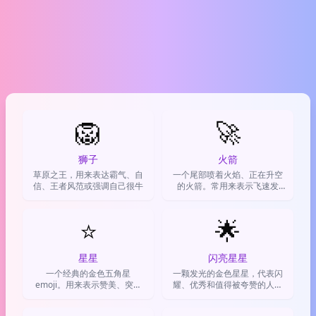
🦁
🚀
狮子
火箭
草原之王，用来表达霸气、自
一个尾部喷着火焰、正在升空
信、王者风范或强调自己很牛
的火箭。常用来表示飞速发
展、势头很猛或表达激动心
情。
⭐
🌟
星星
闪亮星星
一个经典的金色五角星
一颗发光的金色星星，代表闪
emoji。用来表示赞美、突出
耀、优秀和值得被夸赞的人或
重要事物，或者单纯表达喜爱
事
之情。