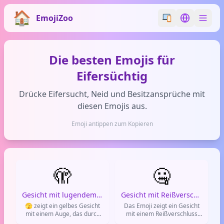
EmojiZoo
Switch emoji styl
Switch lan
Die besten Emojis für
Eifersüchtig
Drücke Eifersucht, Neid und Besitzansprüche mit
diesen Emojis aus.
Emoji antippen zum Kopieren
🫣
🤐
Gesicht mit lugendem Auge
Gesicht mit Reißverschlussmund
🫣 zeigt ein gelbes Gesicht
Das Emoji zeigt ein Gesicht
mit einem Auge, das durch
mit einem Reißverschluss
die Finger lugt. Es drückt
anstelle des Mundes. Es