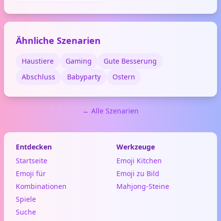
Unwetter, Gewitter oder
schlechtes Wetter
darzustellen. Auch für
plötzliche Überraschungen
Ähnliche Szenarien
oder dramatische Momente
im Chat geeignet.
Haustiere
Gaming
Gute Besserung
Abschluss
Babyparty
Ostern
← Alle Szenarien
Entdecken
Werkzeuge
Startseite
Emoji Kitchen
Emoji für
Emoji zu Bild
Kombinationen
Mahjong-Steine
Spiele
Suche