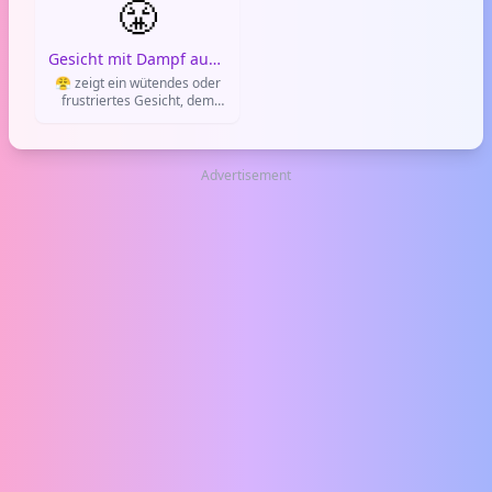
😤
findest – typisch für
sagen sollst, oder wenn eine
WhatsApp-Diskussionen
Situation komisch ist.
oder wenn jemand eine
Besonders auf WhatsApp
Gesicht mit Dampf aus der Nase
offensichtliche Aussage
und Instagram zeigt man
😤 zeigt ein wütendes oder
macht.
damit: 'Hmm, weiß nicht so
frustriertes Gesicht, dem
recht.'
Dampf aus der Nase kommt.
Es drückt Ärger, Ungeduld
oder leichte Wut aus, oft in
WhatsApp oder anderen
Advertisement
Chats. Nutze es, wenn dir
was gegen den Strich geht.