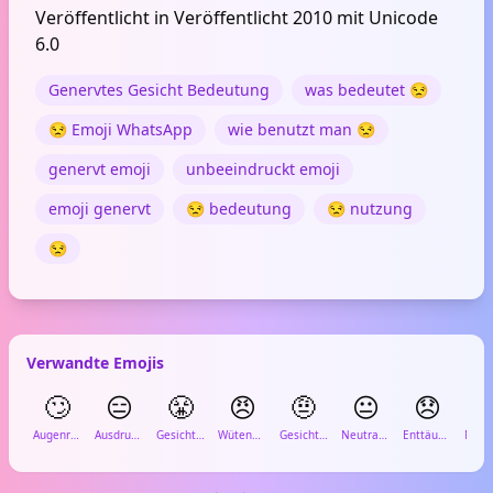
Veröffentlicht in Veröffentlicht 2010 mit Unicode
6.0
Genervtes Gesicht Bedeutung
was bedeutet 😒
😒 Emoji WhatsApp
wie benutzt man 😒
genervt emoji
unbeeindruckt emoji
emoji genervt
😒 bedeutung
😒 nutzung
😒
Verwandte Emojis
🙄
😑
😤
😠
🤨
😐
😞

Augenrollen
Ausdrucksloses Gesicht
Gesicht mit Dampf aus der Nase
Wütendes Gesicht
Gesicht mit hochgezogener Augenbraue
Neutrales Gesicht
Enttäuschtes Gesicht