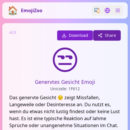
EmojiZoo
Switch emoji styl
Switch lan
v2.0
Download
Share
😒
Genervtes Gesicht Emoji
Unicode: 1F612
Das genervte Gesicht 😒 zeigt Missfallen,
Langeweile oder Desinteresse an. Du nutzt es,
wenn du etwas nicht lustig findest oder keine Lust
hast. Es ist eine typische Reaktion auf lahme
Sprüche oder unangenehme Situationen im Chat.