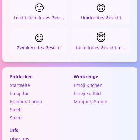
🙂
🙃
Leicht lächelndes Gesicht
Umdrehtes Gesicht
😉
😇
Zwinkerndes Gesicht
Lächelndes Gesicht mit Heiligenschein
Entdecken
Werkzeuge
Startseite
Emoji Kitchen
Emoji für
Emoji zu Bild
Kombinationen
Mahjong-Steine
Spiele
Suche
Info
Über uns