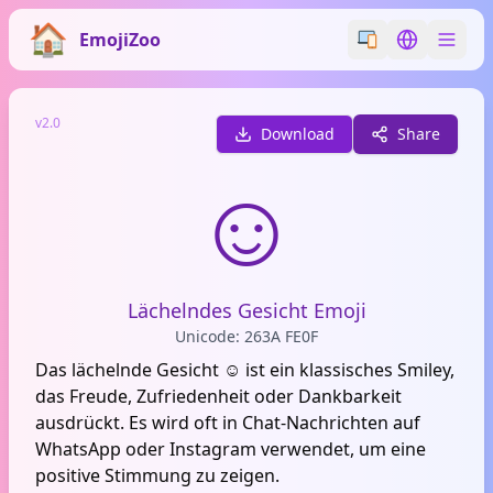
EmojiZoo
Switch emoji styl
Switch lan
v2.0
Download
Share
☺️
Lächelndes Gesicht Emoji
Unicode: 263A FE0F
Das lächelnde Gesicht ☺️ ist ein klassisches Smiley,
das Freude, Zufriedenheit oder Dankbarkeit
ausdrückt. Es wird oft in Chat-Nachrichten auf
WhatsApp oder Instagram verwendet, um eine
positive Stimmung zu zeigen.