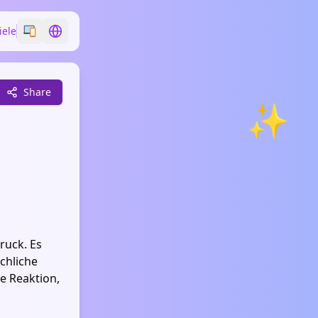
iele
Switch emoji style
Switch language
Share
✨
ruck. Es
chliche
e Reaktion,