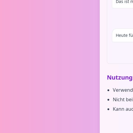
Das ist 
Heute fü
Nutzungs
Verwende
Nicht be
Kann auc