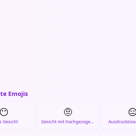
te Emojis
😶
🤨

es Gesicht
Gesicht mit hochgezogener Augenbraue
Ausdruckslos