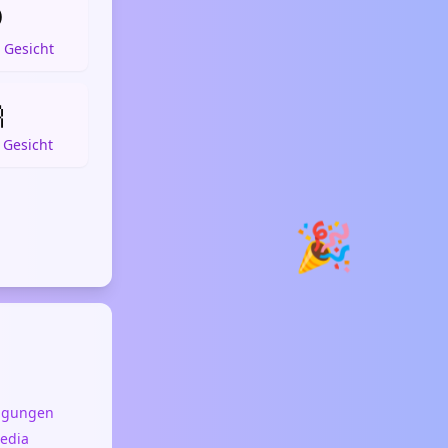

 Gesicht

Gesicht
🎉
ngungen
pedia