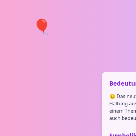
🎈
Bedeutun
😐 Das neut
Haltung au
einem Thema
auch bedeut
Symboli