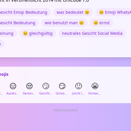
cht in Veröffentlicht 2014 mit Unicode 7.0
Gesicht Emoji Bedeutung
was bedeutet 😐
😐 Emoji Whats
Gesicht Bedeutung
wie benutzt man 😐
😐 ernst
Meinung
😐 gleichgültig
neutrales Gesicht Social Media
n
ojis
😑
😒
🙄
😏
🙂
😬
Gesicht mit hochgezogener Augenbraue
Ausdrucksloses Gesicht
Genervtes Gesicht
Gesicht mit Augenrollen
Grinsendes Gesicht
Leicht lächelndes Gesicht
Grimassierendes Gesicht
Advertisement