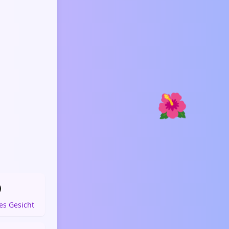
🌺

es Gesicht