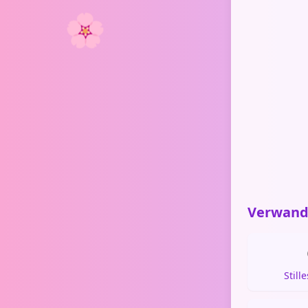
🌸
Verwand
Still