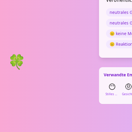
Veröffentli
neutrales 
neutrales 
😐 keine 
😐 Reaktio
🍀
Verwandte Em
😶
🤨
Stilles Gesicht