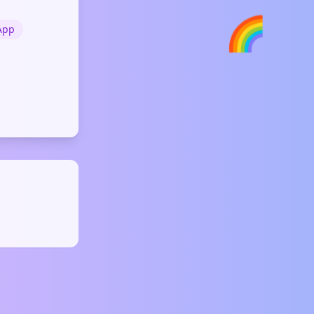
🌈
App