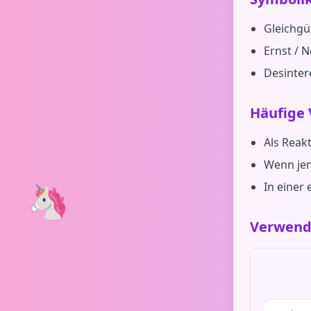
Gleichgül
Ernst / N
Desinter
Häufige
Als Reak
Wenn jem
🦄
In einer 
Verwend