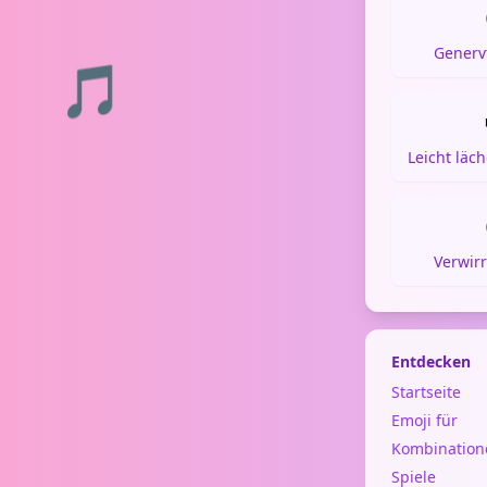
Generv
🎵
Leicht läc
Verwirr
Entdecken
Startseite
Emoji für
Kombination
Spiele