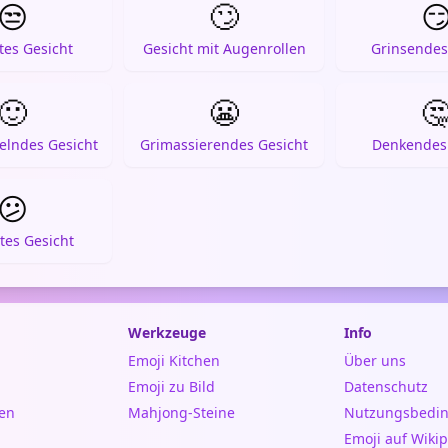
😒
🙄

tes Gesicht
Gesicht mit Augenrollen
Grinsendes
🙂
😬

helndes Gesicht
Grimassierendes Gesicht
Denkendes 
😕
tes Gesicht
Werkzeuge
Info
Emoji Kitchen
Über uns
Emoji zu Bild
Datenschutz
en
Mahjong-Steine
Nutzungsbedi
Emoji auf Wiki