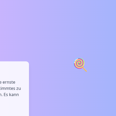
🍭
e ernste
stimmtes zu
n. Es kann