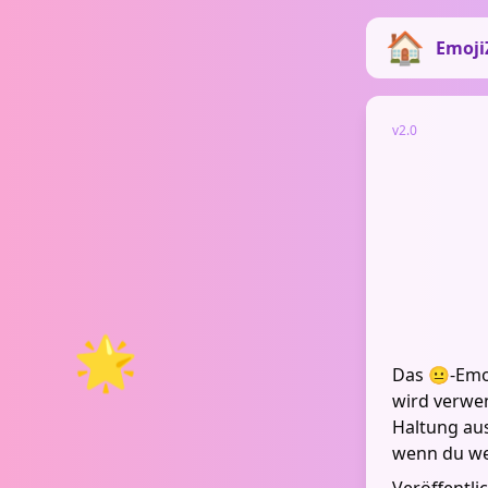
Emoji
v2.0
🌟
Das 😐-Emoj
wird verwen
Haltung aus
wenn du we