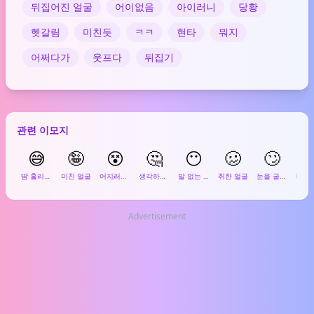
뒤집어진 얼굴
어이없음
아이러니
당황
헷갈림
미친듯
ㅋㅋ
현타
뭐지
어쩌다가
웃프다
뒤집기
관련 이모지
😅
🤪
😵
🤔
😶
🥴
🙄

땀 흘리며 웃는 얼굴
미친 얼굴
어지러운 얼굴
생각하는 얼굴
말 없는 얼굴
취한 얼굴
눈을 굴리는 얼굴
Advertisement