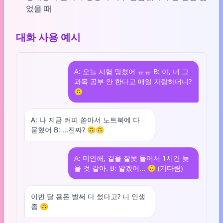
었을 때
대화 사용 예시
A: 오늘 시험 망쳤어 ㅠㅠ B: 야, 너 그
과목 공부 안 한다고 매일 자랑하더니?
🙃
A: 나 지금 커피 쏟아서 노트북에 다
묻혔어 B: ...진짜? 🙃🙃
A: 미안해, 길을 잘못 들어서 1시간 늦
을 것 같아. B: 알겠어... 🙃 (기다림)
이번 달 용돈 벌써 다 썼다고? 니 인생
좀 🙃