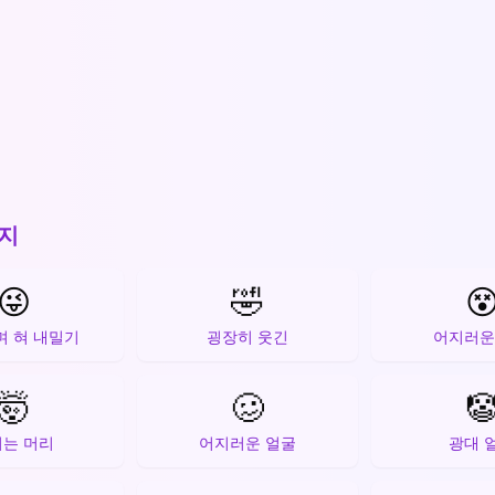
지
😜
🤣

 혀 내밀기
굉장히 웃긴
어지러운
🤯
🥴

는 머리
어지러운 얼굴
광대 