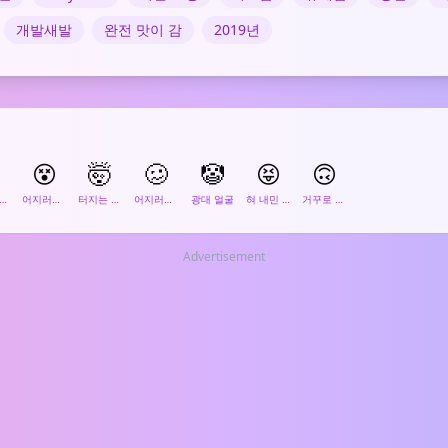
개발새발
완전 맛이 감
2019년
😵
🤯
🥴
🤡
😝
🙃
굉장히 웃긴
어지러운 얼굴
터지는 머리
어지러운 얼굴
광대 얼굴
혀 내민 얼굴
거꾸로 된 얼굴
Advertisement