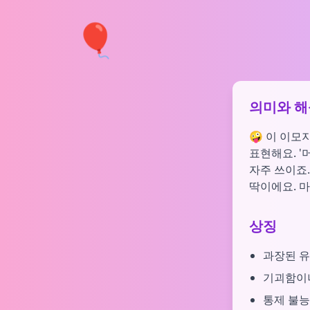
🎈
의미와 해
🤪 이 이모
표현해요. '
자주 쓰이죠
딱이에요. 마
상징
과장된 유
기괴함이
통제 불능