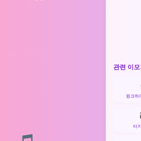
관련 이모
윙크하며
터지
🎵