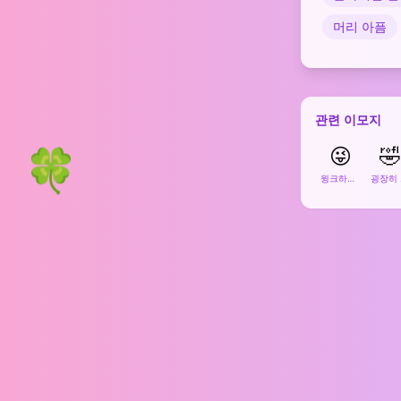
머리 아픔
관련 이모지
🍀
😜
🤣
윙크하며 혀 내밀기