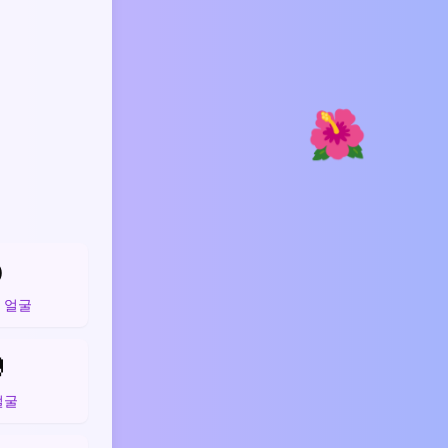
🌺

 얼굴

얼굴