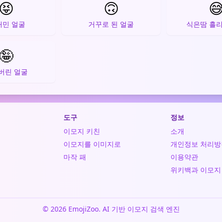
😝
🙃

내민 얼굴
거꾸로 된 얼굴
식은땀 흘리
🤪
버린 얼굴
도구
정보
이모지 키친
소개
이모지를 이미지로
개인정보 처리방
마작 패
이용약관
위키백과 이모지
© 2026 EmojiZoo. AI 기반 이모지 검색 엔진