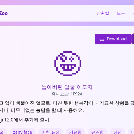
Zoo
상황별
도구
Download
🤪
돌아버린 얼굴 이모지
유니코드: 1F92A
고 입이 삐뚤어진 얼굴로, 미친 듯한 행복감이나 기묘한 상황을 
거나, 터무니없는 농담을 할 때 사용해요.
oji 12.0에서 추가됨 출시
굴
zany face
미친 표정
기묘함
유쾌함
장난