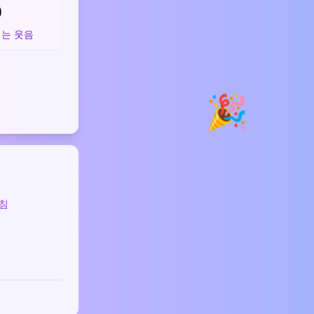

는 웃음
🎉
침