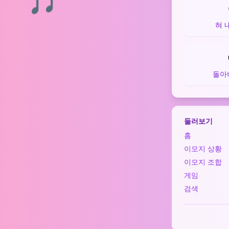
혀 
돌아
둘러보기
홈
이모지 상황
이모지 조합
게임
검색