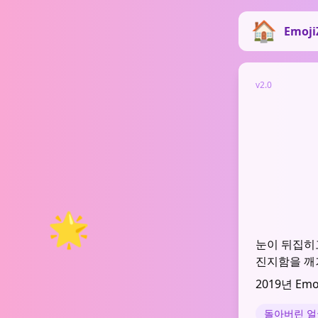
Emoji
v2.0
🌟
눈이 뒤집히
진지함을 깨
2019년 Em
돌아버린 얼