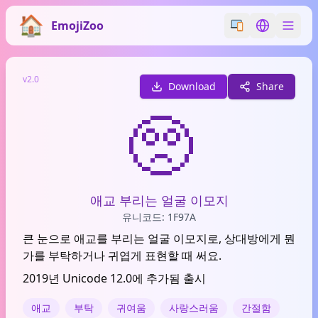
EmojiZoo
Switch emoji styl
Switch lan
v2.0
Download
Share
🥺
애교 부리는 얼굴 이모지
유니코드: 1F97A
큰 눈으로 애교를 부리는 얼굴 이모지로, 상대방에게 뭔
가를 부탁하거나 귀엽게 표현할 때 써요.
2019년 Unicode 12.0에 추가됨 출시
애교
부탁
귀여움
사랑스러움
간절함