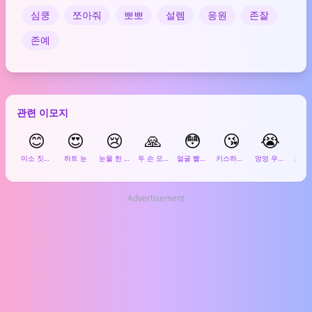
심쿵
쪼아줘
뽀뽀
설렘
응원
존잘
존예
관련 이모지
😊
😍
😢
🙏
😳
😘
😭

미소 짓는 얼굴
하트 눈
눈물 한 방울
두 손 모음
얼굴 빨개짐
키스하는 얼굴
엉엉 우는 얼굴
Advertisement