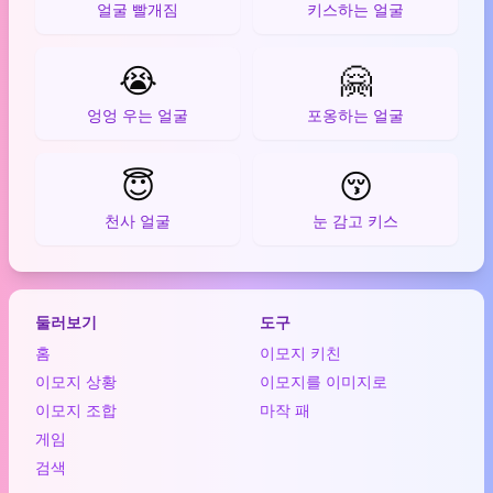
얼굴 빨개짐
키스하는 얼굴
😭
🤗
엉엉 우는 얼굴
포옹하는 얼굴
😇
😚
천사 얼굴
눈 감고 키스
둘러보기
도구
홈
이모지 키친
이모지 상황
이모지를 이미지로
이모지 조합
마작 패
게임
검색