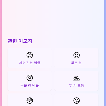
관련 이모지
😊
😍
미소 짓는 얼굴
하트 눈
😢
🙏
눈물 한 방울
두 손 모음
😳
😘