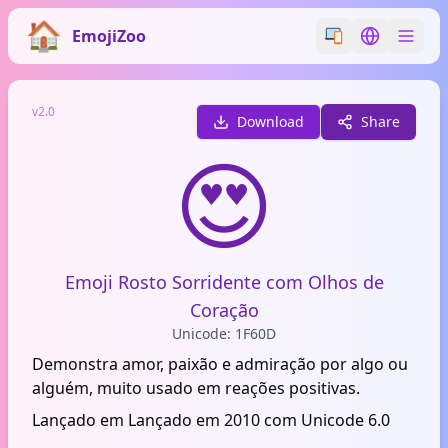
EmojiZoo
Switch emoji styl
Switch lan
v2.0
Download
Share
😍
Emoji Rosto Sorridente com Olhos de
Coração
Unicode: 1F60D
Demonstra amor, paixão e admiração por algo ou
alguém, muito usado em reações positivas.
Lançado em Lançado em 2010 com Unicode 6.0