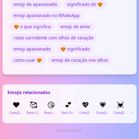
emoji de apaixonado
significado do 😍
emoji apaixonado no WhatsApp
😍 o que significa
emoji de amor
rosto sorridente com olhos de coração
emoji apaixonado
😍 significado
como usar 😍
emoji de coração nos olhos
Emojis relacionados
❤️
🥰
😘
💕
💖
💗
💓

Coração Vermelho
Rosto Sorridente com Corações
Rosto Mandando Beijo
Dois Corações
Coração Brilhante
Coração Crescendo
Coração Batendo
Advertisement